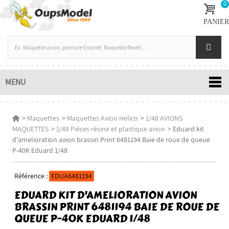
0
PANIER
MENU
>
Maquettes
>
Maquettes Avion Helico
>
1/48 AVIONS
MAQUETTES
>
1/48 Piéces résine et plastique avion
>
Eduard kit
d'amelioration avion brassin Print 6481194 Baie de roue de queue
P-40K Eduard 1/48
Référence :
EDUA6481194
EDUARD KIT D'AMELIORATION AVION
BRASSIN PRINT 6481194 BAIE DE ROUE DE
QUEUE P-40K EDUARD 1/48