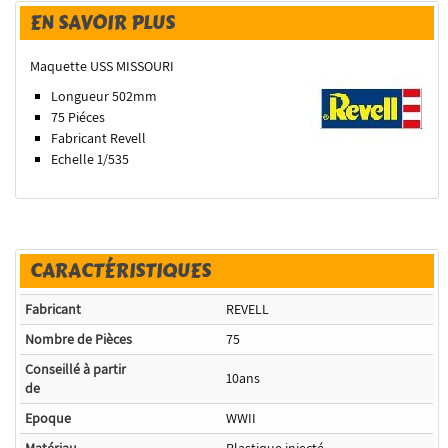
EN SAVOIR PLUS
Maquette USS MISSOURI
Longueur 502mm
75 Piéces
Fabricant Revell
Echelle 1/535
CARACTÉRISTIQUES
Fabricant
REVELL
Nombre de Pièces
75
Conseillé à partir
10ans
de
Epoque
WWII
Matériau
Plastique injecté