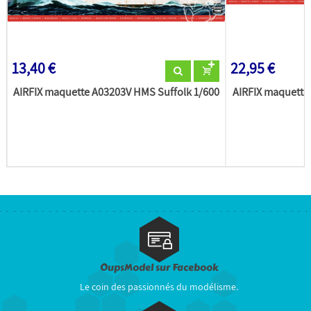
13,40 €
22,95 €
AIRFIX maquette A03203V HMS Suffolk 1/600
AIRFIX maquette
OupsModel sur Facebook
Le coin des passionnés du modélisme.