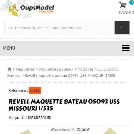
0
PANIER
MENU
>
Maquettes
>
Maquettes Bateaux
>
Militaires
>
1/500-1/699
Navires
>
Revell maquette bateau 05092 USS MISSOURI 1/535
Référence :
r5092
REVELL MAQUETTE BATEAU 05092 USS
MISSOURI 1/535
Maquette USS MISSOURI
Prix constaté : 21,30 €