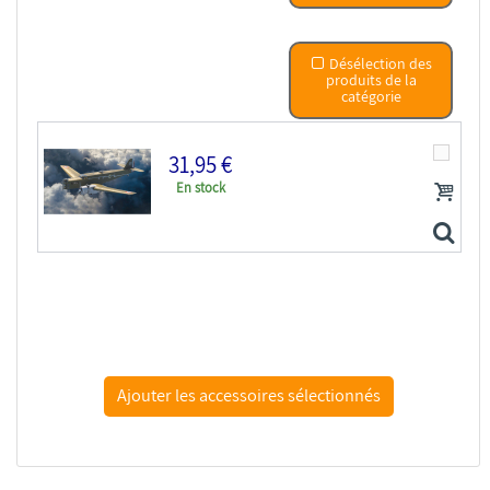
Désélection des
produits de la
catégorie
31,95 €
En stock
Frrom maquettes avions 0055 Bloch MB 210 Early 1/72