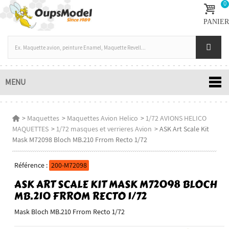
0
PANIER
MENU
>
Maquettes
>
Maquettes Avion Helico
>
1/72 AVIONS HELICO
MAQUETTES
>
1/72 masques et verrieres Avion
>
ASK Art Scale Kit
Mask M72098 Bloch MB.210 Frrom Recto 1/72
Référence :
200-M72098
ASK ART SCALE KIT MASK M72098 BLOCH
MB.210 FRROM RECTO 1/72
Mask Bloch MB.210 Frrom Recto 1/72