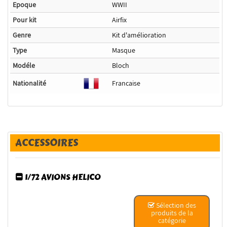
Epoque
WWII
Pour kit
Airfix
Genre
Kit d'amélioration
Type
Masque
Modéle
Bloch
Nationalité
Francaise
ACCESSOIRES
1/72 AVIONS HELICO
Sélection des
produits de la
catégorie