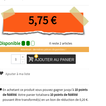
5,75 €
Disponible
Il reste
2
articles
Attention : dernières pièces disponibles !
+
AJOUTER AU PANIER
-
Ajouter à ma liste
En achetant ce produit vous pouvez gagner jusqu'à
10
points
de fidélité
. Votre panier totalisera
10
points de fidélité
pouvant être transformé(s) en un bon de réduction de
0,20 €
.