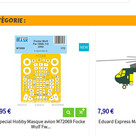
TÉGORIE :
NEW
95 €
7,90 €
pecial Hobby Masque avion M72069 Focke
Eduard Express M
Wulf Fw...