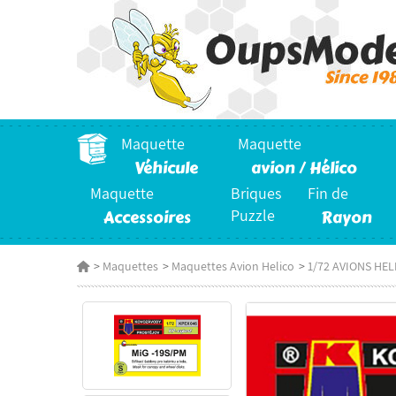
Maquette
Maquette
Véhicule
avion / Hélico
Maquette
Briques
Fin de
Accessoires
Puzzle
Rayon
>
Maquettes
>
Maquettes Avion Helico
>
1/72 AVIONS HE