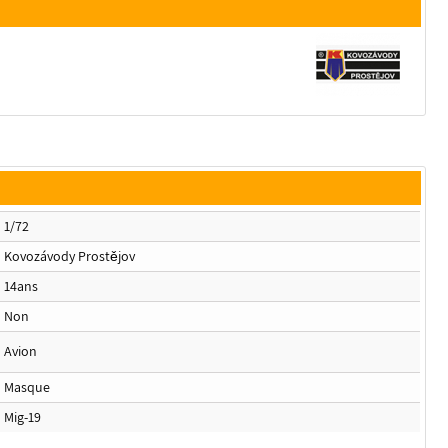
1/72
Kovozávody Prostějov
14ans
Non
Avion
Masque
Mig-19