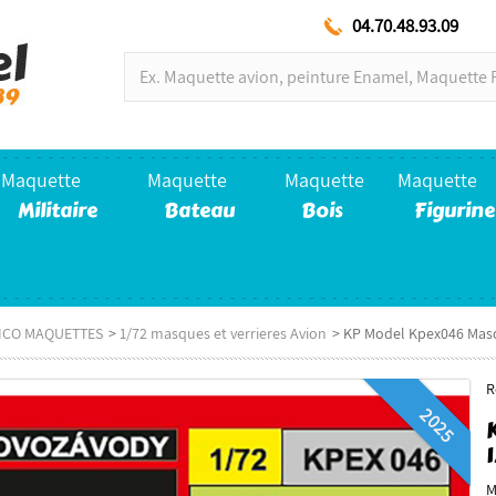
04.70.48.93.09
Maquette
Maquette
Maquette
Maquette
Militaire
Bateau
Bois
Figurine
LICO MAQUETTES
>
1/72 masques et verrieres Avion
>
KP Model Kpex046 Masq
R
2025
1
M