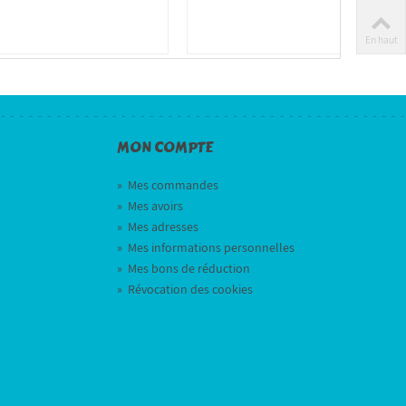
En haut
MON COMPTE
»
Mes commandes
»
Mes avoirs
»
Mes adresses
»
Mes informations personnelles
»
Mes bons de réduction
»
Révocation des cookies