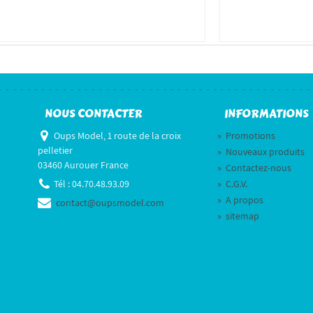
NOUS CONTACTER
INFORMATIONS
Oups Model, 1 route de la croix
»
Promotions
pelletier
»
Nouveaux produits
03460 Aurouer France
»
Contactez-nous
Tél :
04.70.48.93.09
»
C.G.V.
»
A propos
contact@oupsmodel.com
»
sitemap