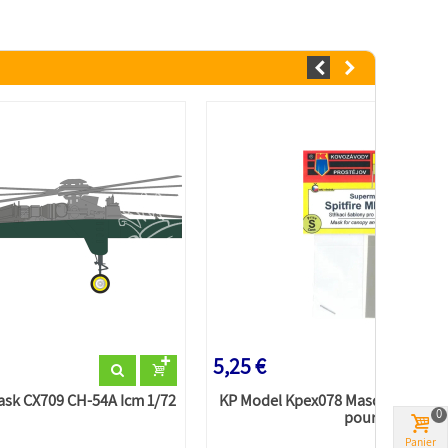
5,25 €
ask CX709 CH-54A Icm 1/72
KP Model Kpex078 Masque Spitfire
0
pour...
Panier