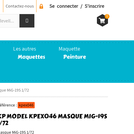
Se connecter / S'inscrire
Contactez-nous
0
Les autres
Maquette
Maquettes
Peinture
ue MiG-19S 1/72
éférence :
kpex046
KP MODEL KPEX046 MASQUE MIG-19S
/72
asque MiG-19S 1/72