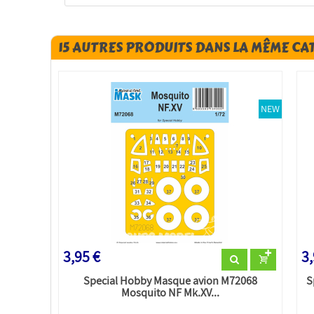
15 AUTRES PRODUITS DANS LA MÊME CA
NEW
3,95 €
3,
Special Hobby Masque avion M72068
S
Mosquito NF Mk.XV...