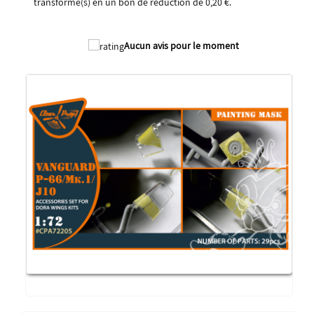
transformé(s) en un bon de réduction de
0,20 €
.
2026
Aucun avis pour le moment