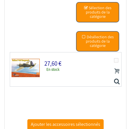
Sélection des
produits de la
catégorie
Désélection des
produits de la
catégorie
27,60 €
En stock
Dora Wings maquette avion DW72040 Vultee P-66...