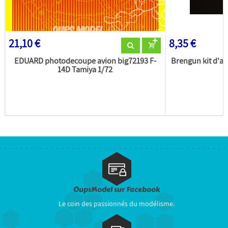
21,10 €
8,35 €
EDUARD photodecoupe avion big72193 F-
Brengun kit d'a
14D Tamiya 1/72
OupsModel sur Facebook
Le coin des passionnés du modélisme.