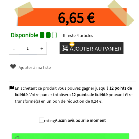
6,65 €
Disponible
Il reste
4
articles
-
+
AJOUTER AU PANIER
Ajouter à ma liste
En achetant ce produit vous pouvez gagner jusqu'à
12
points de
fidélité
. Votre panier totalisera
12
points de fidélité
pouvant être
transformé(s) en un bon de réduction de
0,24 €
.
2026
Aucun avis pour le moment