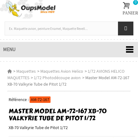
0
PANIER
MENU
>
Maquettes
>
Maquettes Avion Helico
>
1/72 AVIONS HELICO
MAQUETTES
>
1/72 Photodécoupe avion
>
Master Model AM-72-167
XB-70 Valkyrie Tube de Pitot 1/72
Référence :
AM-72-167
MASTER MODEL AM-72-167 XB-70
VALKYRIE TUBE DE PITOT 1/72
XB-70 Valkyrie Tube de Pitot 1/72