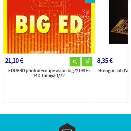
21,10 €
8,35 €
EDUARD photodecoupe avion big72193 F-
Brengun kit d'a
14D Tamiya 1/72