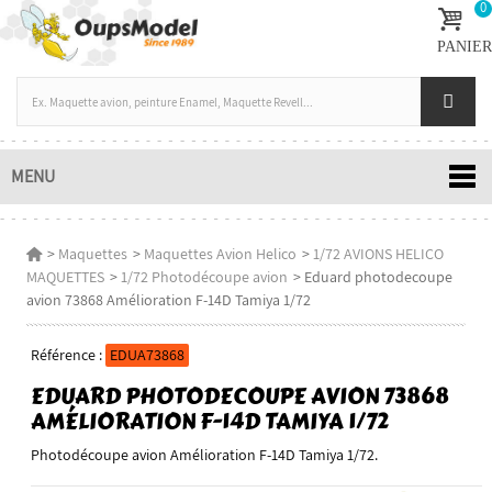
0
PANIER
MENU
>
Maquettes
>
Maquettes Avion Helico
>
1/72 AVIONS HELICO
MAQUETTES
>
1/72 Photodécoupe avion
>
Eduard photodecoupe
avion 73868 Amélioration F-14D Tamiya 1/72
Référence :
EDUA73868
EDUARD PHOTODECOUPE AVION 73868
AMÉLIORATION F-14D TAMIYA 1/72
Photodécoupe avion Amélioration F-14D Tamiya 1/72.