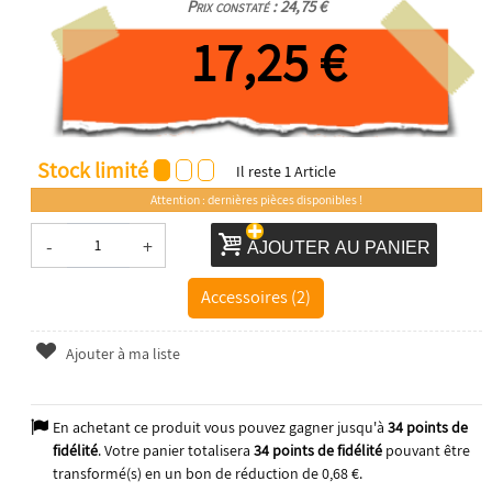
Prix constaté : 24,75 €
17,25 €
Stock limité
Il reste
1
Article
Attention : dernières pièces disponibles !
-
+
AJOUTER AU PANIER
Accessoires (2)
Ajouter à ma liste
En achetant ce produit vous pouvez gagner jusqu'à
34
points de
fidélité
. Votre panier totalisera
34
points de fidélité
pouvant être
transformé(s) en un bon de réduction de
0,68 €
.
2026