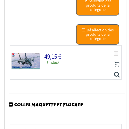
Sélection des
produits de la
catégorie
Désélection des
produits de la
catégorie
49,15 €
En stock
COLLES MAQUETTE ET FLOCAGE
tamiya maquette avion 60795 GRUMMAN F-14D TOMCAT 1/72