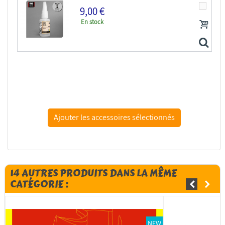
9,00 €
En stock
VMS CM01.PE Flexy 5K CA for PE - Colle cyano 5K pour...
14 AUTRES PRODUITS DANS LA MÊME
CATÉGORIE :
NEW