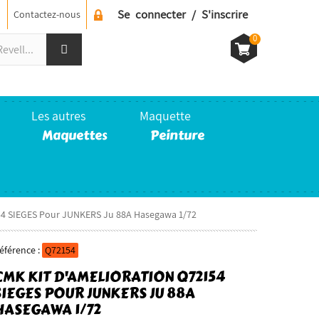
Se connecter / S'inscrire
Contactez-nous
0
Les autres
Maquette
Maquettes
Peinture
154 SIEGES Pour JUNKERS Ju 88A Hasegawa 1/72
éférence :
Q72154
CMK KIT D'AMELIORATION Q72154
SIEGES POUR JUNKERS JU 88A
HASEGAWA 1/72