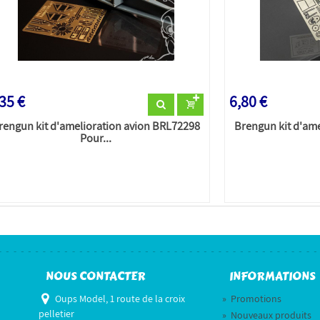
35 €
6,80 €
rengun kit d'amelioration avion BRL72298
Brengun kit d'am
Pour...
NOUS CONTACTER
INFORMATIONS
Oups Model, 1 route de la croix
»
Promotions
pelletier
»
Nouveaux produits