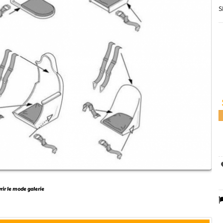
S
vrir le mode galerie