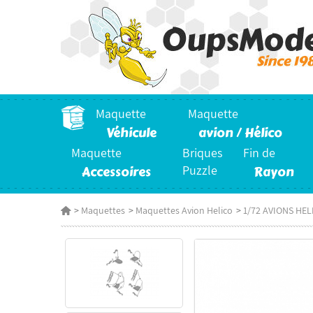
Maquette
Maquette
Véhicule
avion / Hélico
Maquette
Briques
Fin de
Accessoires
Puzzle
Rayon
>
Maquettes
>
Maquettes Avion Helico
>
1/72 AVIONS HE