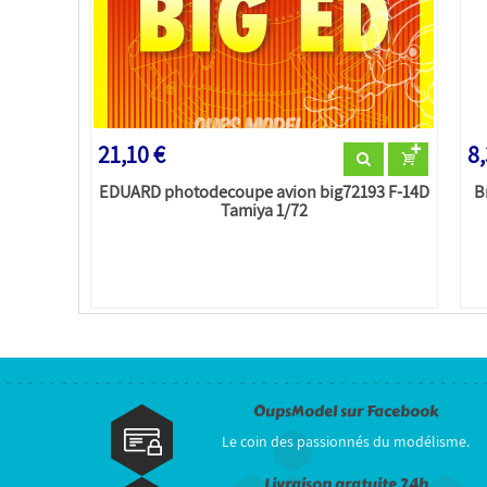
21,10 €
8,
EDUARD photodecoupe avion big72193 F-14D
B
Tamiya 1/72
OupsModel sur Facebook
Le coin des passionnés du modélisme.
Livraison gratuite 24h