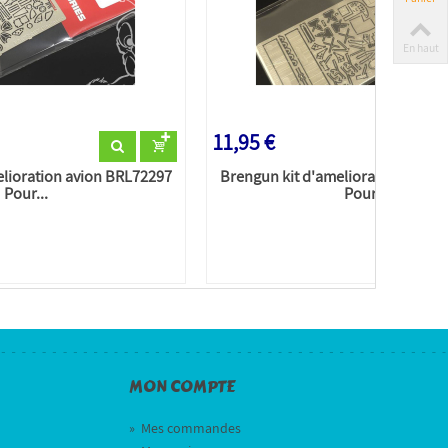
En haut
11,95 €
elioration avion BRL72297
Brengun kit d'amelioration avion
Pour...
Pour...
MON COMPTE
»
Mes commandes