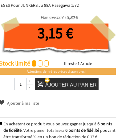
IEGES Pour JUNKERS Ju 88A Hasegawa 1/72
Prix constaté : 3,80 €
3,15 €
Stock limité
Il reste
1
Article
Attention : dernières pièces disponibles !
+
AJOUTER AU PANIER
-
Ajouter à ma liste
En achetant ce produit vous pouvez gagner jusqu'à
6
points
de fidélité
. Votre panier totalisera
6
points de fidélité
pouvant
être transformé(s) en un bon de réduction de
0,12 €
.