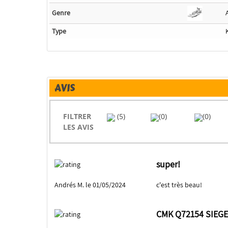
Genre
Type
AVIS
FILTRER
(5)
(0)
(0)
LES AVIS
super!
Andrés M. le 01/05/2024
c'est très beau!
CMK Q72154 SIEGE