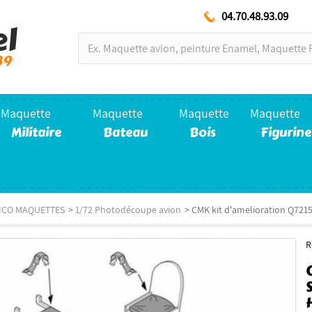
04.70.48.93.09
Maquette
Maquette
Maquette
Maquette
Militaire
Bateau
Bois
Figurine
LICO MAQUETTES
>
1/72 Photodécoupe avion
>
CMK kit d'amelioration Q72
R