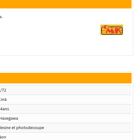
a.
1/72
Cmk
14ans
.Hasegawa
Resine et photodecoupe
Non