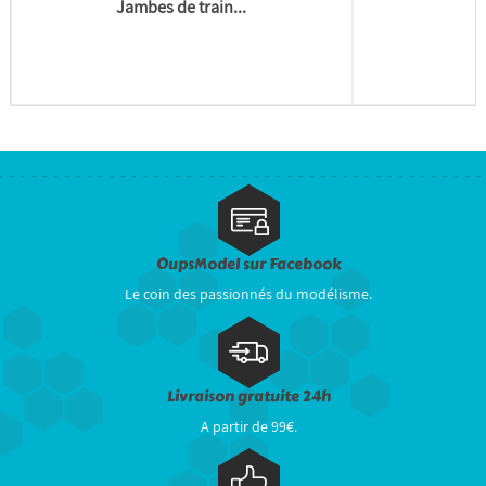
Jambes de train...
1
OupsModel sur Facebook
Le coin des passionnés du modélisme.
Livraison gratuite 24h
A partir de 99€.