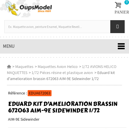
0
PANIER
MENU
>
Maquettes
>
Maquettes Avion Helico
>
1/72 AVIONS HELICO
MAQUETTES
>
1/72 Piéces résine et plastique avion
>
Eduard kit
d'amelioration brassin 672063 AIM-9E Sidewinder 1/72
Référence :
EDUA672063
EDUARD KIT D'AMELIORATION BRASSIN
672063 AIM-9E SIDEWINDER 1/72
AIM-9E Sidewinder