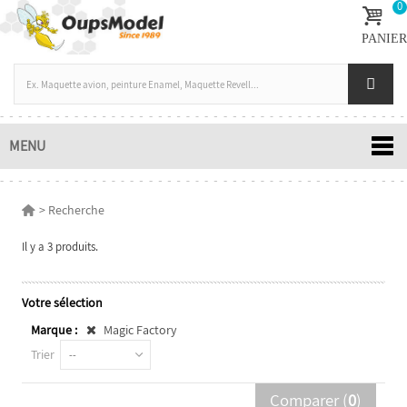
0
PANIER
MENU
>
Recherche
Il y a 3 produits.
Votre sélection
Marque :
Magic Factory
Trier
--
Comparer (
0
)