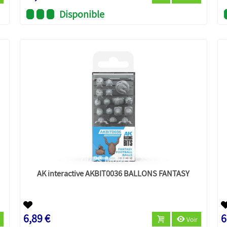
Disponible
AK interactive AKBIT0036 BALLONS FANTASY
6,89 €
6
Voir