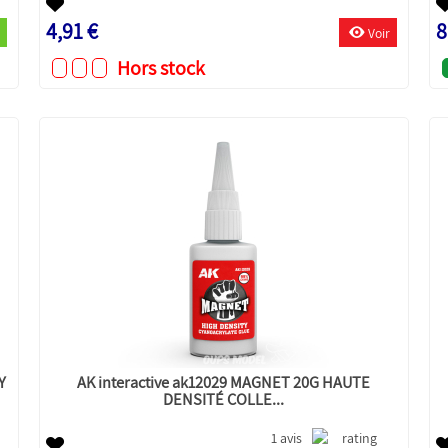
4,91 €
8
Voir
Hors stock
Y
AK interactive ak12029 MAGNET 20G HAUTE
DENSITÉ COLLE...
1 avis