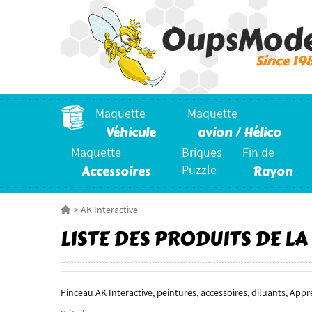
Maquette
Maquette
Véhicule
avion / Hélico
Maquette
Briques
Fin de
Accessoires
Puzzle
Rayon
>
AK Interactive
LISTE DES PRODUITS DE LA
Pinceau AK Interactive, peintures, accessoires, diluants, App