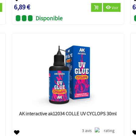
6,89 €
6
Voir
Disponible
AK interactive ak12034 COLLE UV CYCLOPS 30ml
3 avis