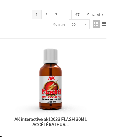
1
2
3
...
97
Suivant
»
Montrer
30
AK interactive ak12033 FLASH 30ML
ACCÉLÉRATEUR...