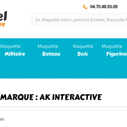
04.70.48.93.09
Maquette
Maquette
Maquette
Maquette
Militaire
Bateau
Bois
Figurine
 MARQUE : AK INTERACTIVE
rets