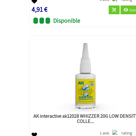
4,91 €
Voir
Disponible
AK interactive ak12028 WHIZZER 20G LOW DENSIT
COLLE...
1 avis