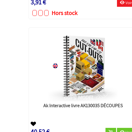
3,91 €
Voir
Hors stock
Ak Interactive livre AK130035 DÉCOUPES
40,52 €