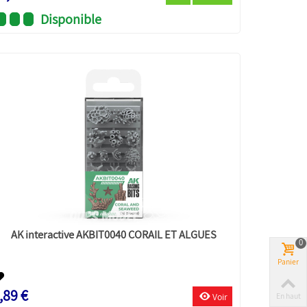
Disponible
AK interactive AKBIT0040 CORAIL ET ALGUES
0
Panier
,89 €
Voir
En haut