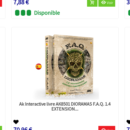
7,88 €
3
Voir
Disponible
Ak Interactive livre AK8501 DIORAMAS F.A.Q. 1.4
EXTENSION...
70,96 €
7