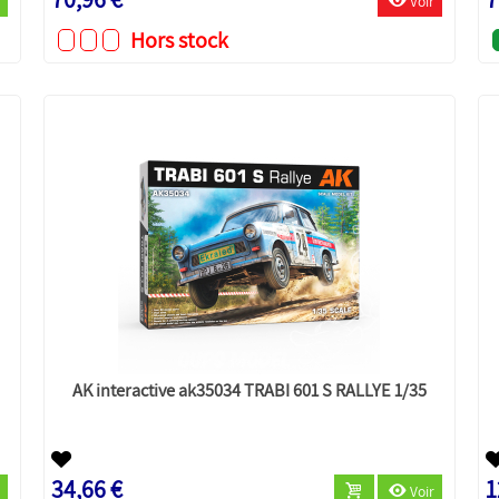
Voir
Hors stock
AK interactive ak35034 TRABI 601 S RALLYE 1/35
34,66 €
1
Voir