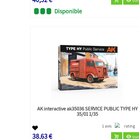
Voir
Disponible
AK interactive ak35036 SERVICE PUBLIC TYPE HY
35/01 1/35
1 avis
38,63 €
Voir