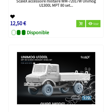
ScaleX accessoire militaire WM-72017W Unimog
U1300L MPT 80 set...
Nouveau
12,50 €
Voir
Disponible