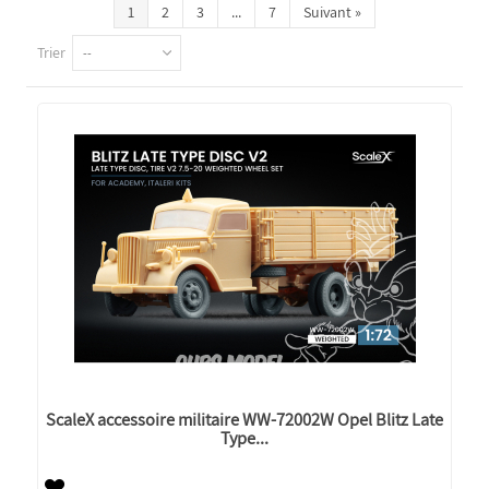
1
2
3
...
7
Suivant
»
Trier
--
ScaleX accessoire militaire WW-72002W Opel Blitz Late
Type...
Nouveau