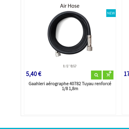
NEW
5,40 €
17
Gaahleri aérographe 40782 Tuyau renforcé
1/8 1,8m