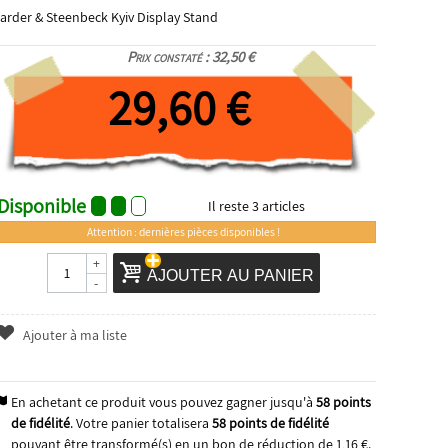
arder & Steenbeck Kyiv Display Stand
Prix constaté : 32,50 €
29,60 €
Disponible
Il reste
3
articles
Attention : dernières pièces disponibles !
+
AJOUTER AU PANIER
-
Ajouter à ma liste
En achetant ce produit vous pouvez gagner jusqu'à
58
points
de fidélité
. Votre panier totalisera
58
points de fidélité
pouvant être transformé(s) en un bon de réduction de
1,16 €
.