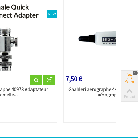
NEW
0
7,50 €
Panier
raphe 40973 Adaptateur
Gaahleri aérographe 44575 Lubrif
femelle...
aérographe 5g
En haut