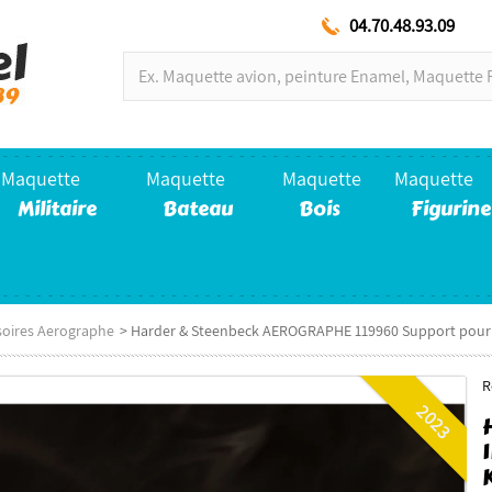
04.70.48.93.09
Maquette
Maquette
Maquette
Maquette
Militaire
Bateau
Bois
Figurine
soires Aerographe
>
Harder & Steenbeck AEROGRAPHE 119960 Support pour
R
2023