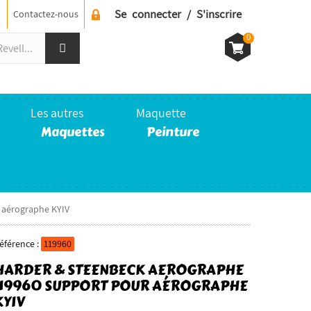
Se connecter / S'inscrire
Contactez-nous
0
Les autres
Maquette
Maquettes
Peinture
 aérographe KYIV
éférence :
119960
HARDER & STEENBECK AEROGRAPHE
119960 SUPPORT POUR AÉROGRAPHE
KYIV