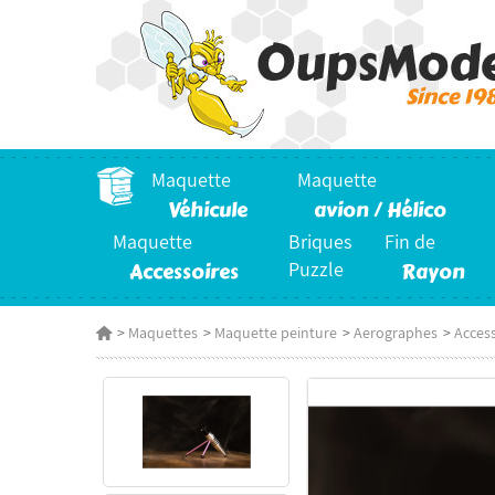
Maquette
Maquette
Véhicule
avion / Hélico
Maquette
Briques
Fin de
Accessoires
Puzzle
Rayon
>
Maquettes
>
Maquette peinture
>
Aerographes
>
Acces