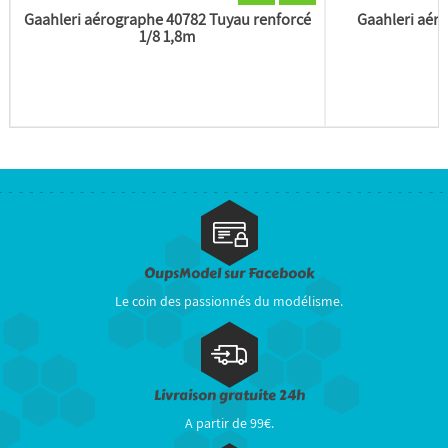
Gaahleri aérographe 40782 Tuyau renforcé
Gaahleri aéro
1/8 1,8m
h
OupsModel sur Facebook
Le coin des passionnés du modélisme.
Livraison gratuite 24h
A partir de 99€.