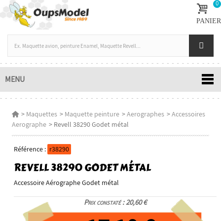
0
PANIER
MENU
>
Maquettes
>
Maquette peinture
>
Aerographes
>
Accessoires
Aerographe
>
Revell 38290 Godet métal
Référence :
r38290
REVELL 38290 GODET MÉTAL
Accessoire Aérographe Godet métal
Prix constaté : 20,60 €