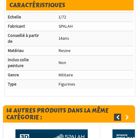
CARACTÉRISTIQUES
Echelle
1/72
Fabricant
SPALAH
Conseillé à partir
14ans
de
Matériau
Resine
Inclus colle
Non
peinture
Genre
Militaire
Type
Figurines
14 AUTRES PRODUITS DANS LA MÊME
CATÉGORIE :