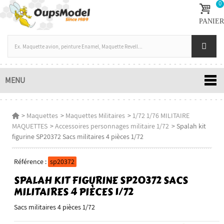
0
PANIER
MENU
>
Maquettes
>
Maquettes Militaires
>
1/72 1/76 MILITAIRE
MAQUETTES
>
Accessoires personnages militaire 1/72
>
Spalah kit
figurine SP20372 Sacs militaires 4 pièces 1/72
Référence :
sp20372
SPALAH KIT FIGURINE SP20372 SACS
MILITAIRES 4 PIÈCES 1/72
Sacs militaires 4 pièces 1/72