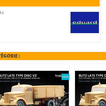
t 1
TÉGORIE :
NEW