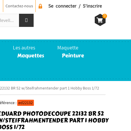
Se connecter / S'inscrire
Contactez-nous
0
Les autres
Maquette
Maquettes
Peinture
2132 BR 52 w/Steifrahmentender part 1 Hobby Boss 1/72
éférence :
ed22132
EDUARD PHOTODECOUPE 22132 BR 52
W/STEIFRAHMENTENDER PART 1 HOBBY
BOSS 1/72