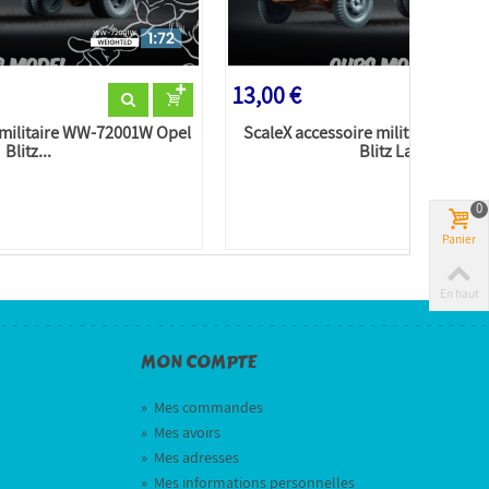
13,00 €
 militaire WW-72001W Opel
ScaleX accessoire militaire WW-7
Blitz...
Blitz Late...
0
Panier
En haut
MON COMPTE
»
Mes commandes
»
Mes avoirs
»
Mes adresses
»
Mes informations personnelles