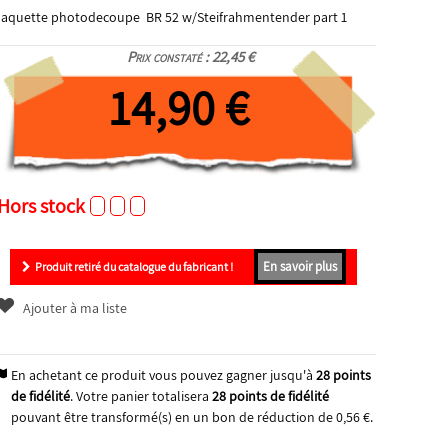
aquette photodecoupe BR 52 w/Steifrahmentender part 1
Prix constaté : 22,45 €
14,90 €
Hors stock
En savoir plus
Produit retiré du catalogue du fabricant !
Ajouter à ma liste
En achetant ce produit vous pouvez gagner jusqu'à
28
points
de fidélité
. Votre panier totalisera
28
points de fidélité
pouvant être transformé(s) en un bon de réduction de
0,56 €
.