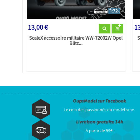
13,00 €
13
ScaleX accessoire militaire WW-72002W Opel
S
Blitz...
OupsModel sur Facebook
Le coin des passionnés du modélisme.
Livraison gratuite 24h
A partir de 99€.