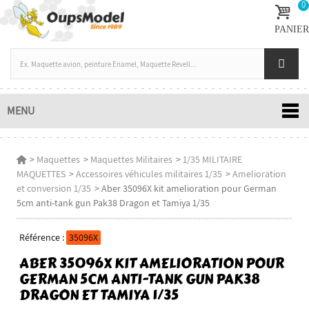
0
PANIER
MENU
>
Maquettes
>
Maquettes Militaires
>
1/35 MILITAIRE
MAQUETTES
>
Accessoires véhicules militaires 1/35
>
Amelioration
et conversion 1/35
>
Aber 35096X kit amelioration pour German
5cm anti-tank gun Pak38 Dragon et Tamiya 1/35
Référence :
35096X
ABER 35096X KIT AMELIORATION POUR
GERMAN 5CM ANTI-TANK GUN PAK38
DRAGON ET TAMIYA 1/35