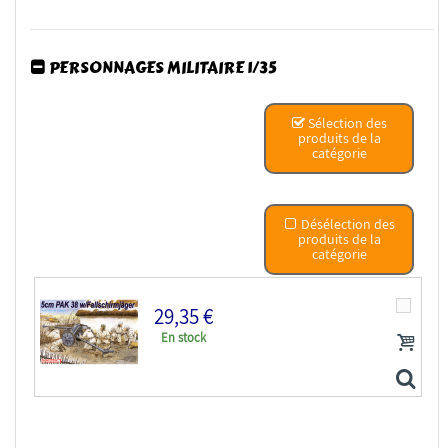
PERSONNAGES MILITAIRE 1/35
Dragon maquette militaire 6884 Sd.Kfz.250 NOUVEAU...
Sélection des
produits de la
catégorie
Désélection des
produits de la
catégorie
29,35 €
En stock