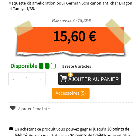
Maquette kit amelioration pour German 5cm canon anti char Dragon
et Tamiya 1/35.
Prix constaté : 18,25 €
15,60 €
Disponible
Il reste
6
articles
-
+
AJOUTER AU PANIER
Accessoires (5)
Ajouter à ma liste
En achetant ce produit vous pouvez gagner jusqu'à
30
points de
fidélité
. Votre panier totalisera
30
points de fidélité
pouvant être