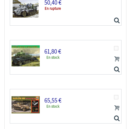
50,40 €
En rupture
TAMIYA maquette militaire 35392 Canon antichar...
61,80 €
En stock
DRAGON maquette militaire 6719 5cm PaK 38 auf...
65,55 €
En stock
DRAGON maquette militaire 6732 Sd.Kfz.10 Ausf A et...