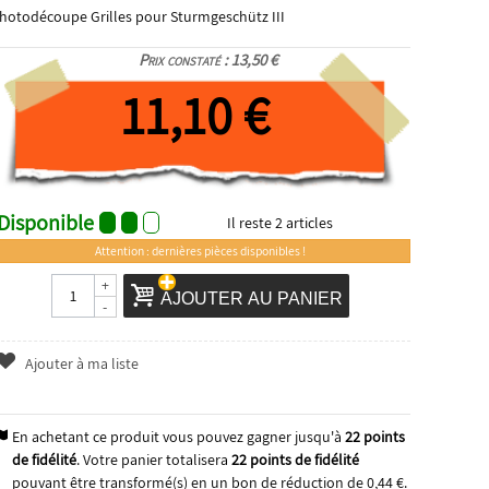
hotodécoupe Grilles pour Sturmgeschütz III
Prix constaté : 13,50 €
11,10 €
Disponible
Il reste
2
articles
Attention : dernières pièces disponibles !
+
AJOUTER AU PANIER
-
Ajouter à ma liste
En achetant ce produit vous pouvez gagner jusqu'à
22
points
de fidélité
. Votre panier totalisera
22
points de fidélité
pouvant être transformé(s) en un bon de réduction de
0,44 €
.