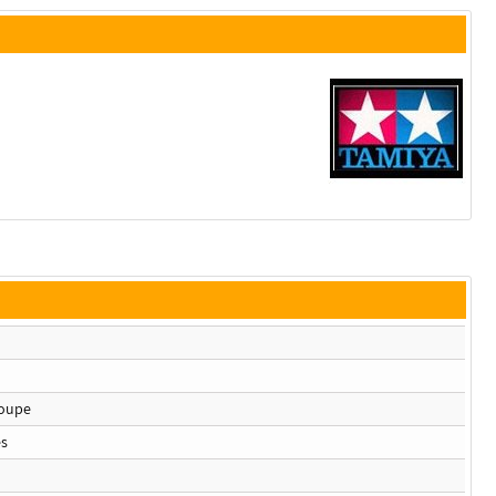
oupe
es