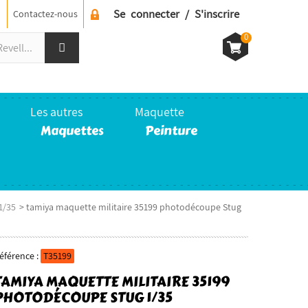
Se connecter / S'inscrire
Contactez-nous
0
Les autres
Maquette
Maquettes
Peinture
1/35
>
tamiya maquette militaire 35199 photodécoupe Stug
éférence :
T35199
TAMIYA MAQUETTE MILITAIRE 35199
PHOTODÉCOUPE STUG 1/35