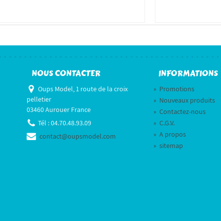
NOUS CONTACTER
INFORMATIONS
Oups Model, 1 route de la croix
»
Promotions
pelletier
»
Nouveaux produits
03460 Aurouer France
»
Contactez-nous
Tél :
04.70.48.93.09
»
C.G.V.
»
A propos
contact@oupsmodel.com
»
sitemap