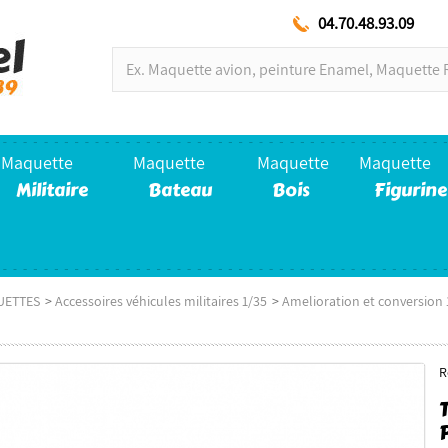
04.70.48.93.09
Maquette
Maquette
Maquette
Maquette
Militaire
Bateau
Bois
Figurine
UETTES
>
Accessoires véhicules militaires 1/35
>
Amelioration et conversion 
R