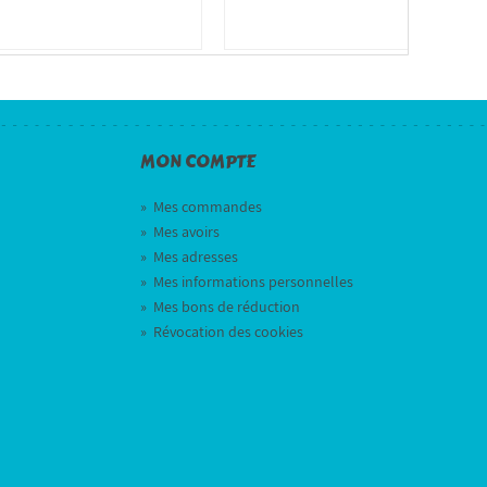
MON COMPTE
»
Mes commandes
»
Mes avoirs
»
Mes adresses
»
Mes informations personnelles
»
Mes bons de réduction
»
Révocation des cookies