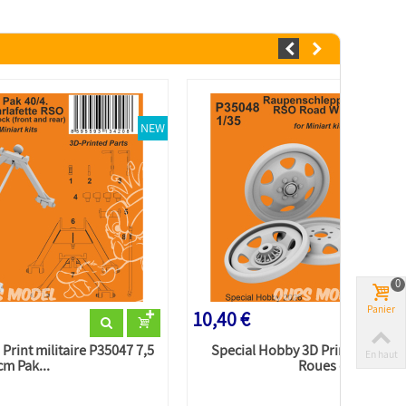
NEW
0
Panier
10,40 €
Print militaire P35047 7,5
Special Hobby 3D Print militair
En haut
cm Pak...
Roues de...