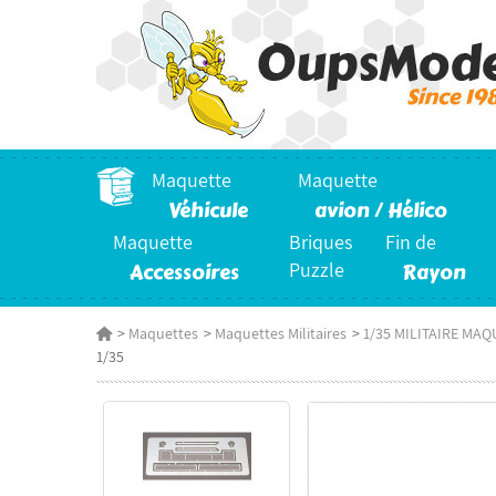
Maquette
Maquette
Véhicule
avion / Hélico
Maquette
Briques
Fin de
Accessoires
Puzzle
Rayon
>
Maquettes
>
Maquettes Militaires
>
1/35 MILITAIRE MAQ
1/35