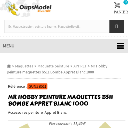
0
PANIER
MENU
>
Maquettes
>
Maquette peinture
>
APPRET
>
Mr Hobby
peinture maquettes b511 Bombe Appret Blanc 1000
Référence :
GUNZB511
MR HOBBY PEINTURE MAQUETTES B511
BOMBE APPRET BLANC 1000
Accessoires peinture Appret Blanc
Prix constaté : 11,49 €