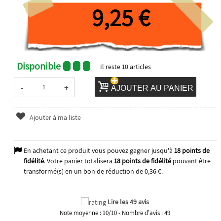
9,25 €
Disponible
Il reste
10
articles
-
+
AJOUTER AU PANIER
Ajouter à ma liste
En achetant ce produit vous pouvez gagner jusqu'à
18
points de
fidélité
. Votre panier totalisera
18
points de fidélité
pouvant être
transformé(s) en un bon de réduction de
0,36 €
.
Lire les 49 avis
Note moyenne :
10
/
10
- Nombre d'avis :
49