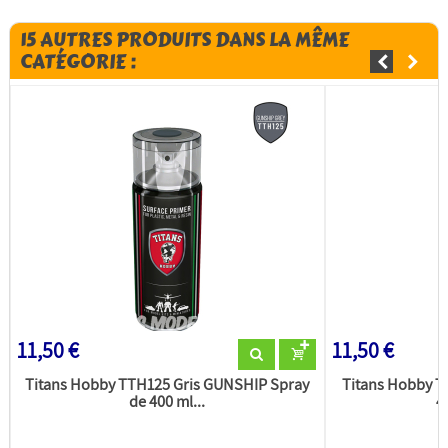
15 AUTRES PRODUITS DANS LA MÊME
CATÉGORIE :
11,50 €
11,50 €
Titans Hobby TTH125 Gris GUNSHIP Spray
Titans Hobby T
de 400 ml...
4