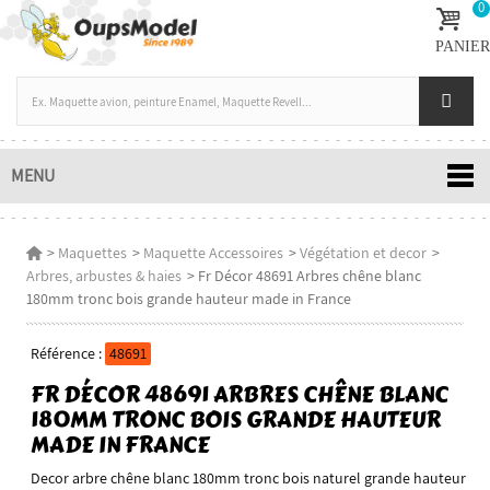
0
PANIER
MENU
>
Maquettes
>
Maquette Accessoires
>
Végétation et decor
>
Arbres, arbustes & haies
>
Fr Décor 48691 Arbres chêne blanc
180mm tronc bois grande hauteur made in France
Référence :
48691
FR DÉCOR 48691 ARBRES CHÊNE BLANC
180MM TRONC BOIS GRANDE HAUTEUR
MADE IN FRANCE
Decor arbre chêne blanc 180mm tronc bois naturel grande hauteur