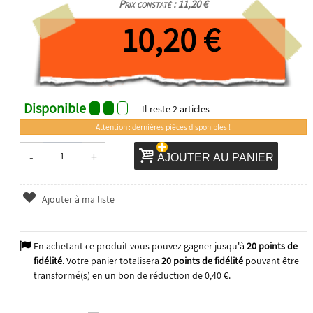
Prix constaté : 11,20 €
10,20 €
Disponible
Il reste
2
articles
Attention : dernières pièces disponibles !
-
+
AJOUTER AU PANIER
Ajouter à ma liste
En achetant ce produit vous pouvez gagner jusqu'à
20
points de
fidélité
. Votre panier totalisera
20
points de fidélité
pouvant être
transformé(s) en un bon de réduction de
0,40 €
.