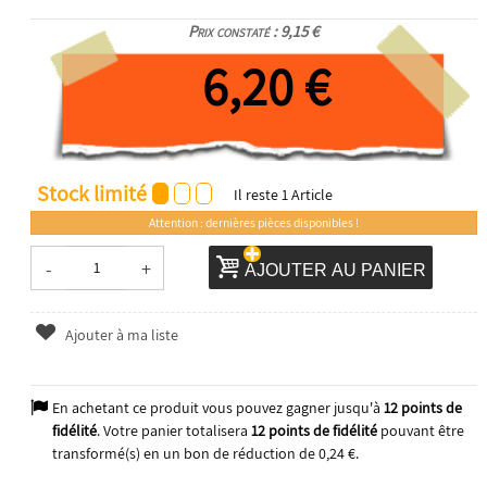
Prix constaté : 9,15 €
6,20 €
Stock limité
Il reste
1
Article
Attention : dernières pièces disponibles !
-
+
AJOUTER AU PANIER
Ajouter à ma liste
En achetant ce produit vous pouvez gagner jusqu'à
12
points de
fidélité
. Votre panier totalisera
12
points de fidélité
pouvant être
transformé(s) en un bon de réduction de
0,24 €
.