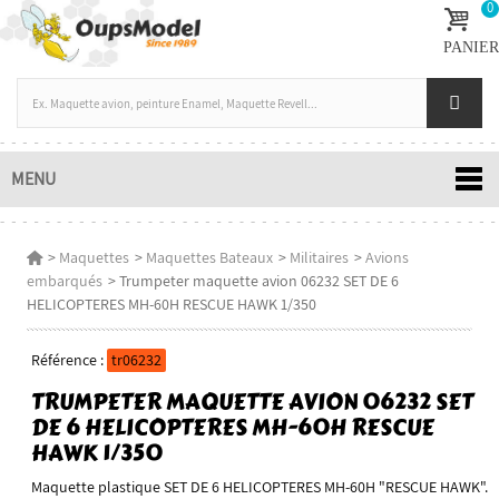
0
PANIER
MENU
>
Maquettes
>
Maquettes Bateaux
>
Militaires
>
Avions
embarqués
>
Trumpeter maquette avion 06232 SET DE 6
HELICOPTERES MH-60H RESCUE HAWK 1/350
Référence :
tr06232
TRUMPETER MAQUETTE AVION 06232 SET
DE 6 HELICOPTERES MH-60H RESCUE
HAWK 1/350
Maquette plastique SET DE 6 HELICOPTERES MH-60H "RESCUE HAWK".