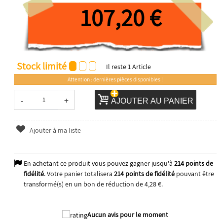
107,20 €
Stock limité
Il reste
1
Article
Attention : dernières pièces disponibles !
-
+
AJOUTER AU PANIER
Ajouter à ma liste
En achetant ce produit vous pouvez gagner jusqu'à
214
points de
fidélité
. Votre panier totalisera
214
points de fidélité
pouvant être
transformé(s) en un bon de réduction de
4,28 €
.
Aucun avis pour le moment