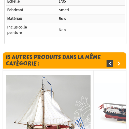
Echelle
1/35
Fabricant
Amati
Matériau
Bois
Inclus colle
Non
peinture
15 AUTRES PRODUITS DANS LA MÊME
CATÉGORIE :