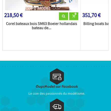
218,50 €
351,70 €
Corel bateaux bois SM63 Boeier hollandais
Billing boats ba
bateau de...
OupsModel sur Facebook
Le coin des passionnés du modélisme.