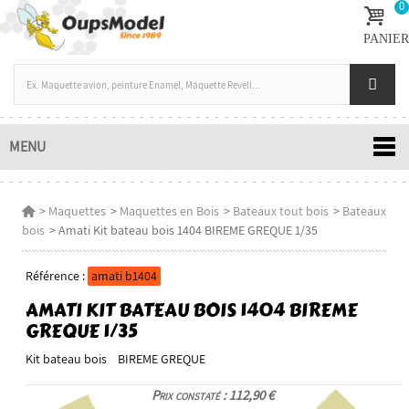
0
PANIER
MENU
>
Maquettes
>
Maquettes en Bois
>
Bateaux tout bois
>
Bateaux
bois
>
Amati Kit bateau bois 1404 BIREME GREQUE 1/35
Référence :
amati b1404
AMATI KIT BATEAU BOIS 1404 BIREME
GREQUE 1/35
Kit bateau bois BIREME GREQUE
Prix constaté : 112,90 €