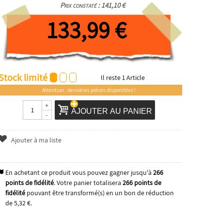
Prix constaté : 141,10 €
133,99 €
Stock limité
Il reste
1
Article
Attention : dernières pièces disponibles !
+
AJOUTER AU PANIER
-
Ajouter à ma liste
En achetant ce produit vous pouvez gagner jusqu'à
266
points de fidélité
. Votre panier totalisera
266
points de
fidélité
pouvant être transformé(s) en un bon de réduction
de
5,32 €
.