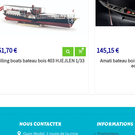
51,70 €
145,15 €
illing boats bateau bois 403 HJEJLEN 1/33
Amati bateau boi
ec
NOUS CONTACTER
INFORMATIONS
Oups Model, 1 route de la croix
»
Promotions