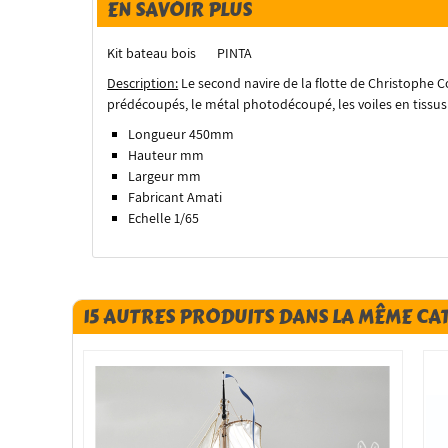
EN SAVOIR PLUS
Kit bateau bois PINTA
Description:
Le second navire de la flotte de Christophe Co
prédécoupés, le métal photodécoupé, les voiles en tissus
Longueur 450mm
Hauteur mm
Largeur mm
Fabricant Amati
Echelle 1/65
15 AUTRES PRODUITS DANS LA MÊME CA