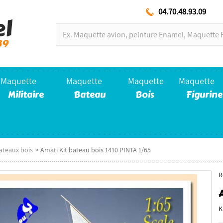
04.70.48.93.09
Maquette
Maquette
Maquette
Maquette
Militaire
Bateau
Bois
Figurine
ateaux bois
>
Amati Kit bateau bois 1410 PINTA 1/65
R
K