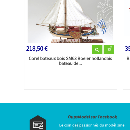
218,50 €
3
Corel bateaux bois SM63 Boeier hollandais
B
bateau de...
OupsModel sur Facebook
Le coin des passionnés du modélisme.