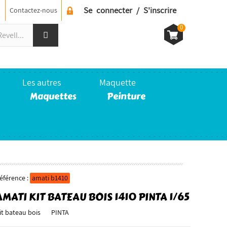
Se connecter / S'inscrire
Contactez-nous
0
Les autres
Maquette
Maquettes
Peinture
éférence :
amati b1410
AMATI KIT BATEAU BOIS 1410 PINTA 1/65
it bateau bois PINTA