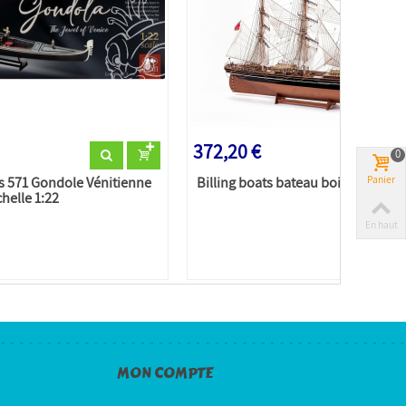
372,20 €
0
s 571 Gondole Vénitienne
Billing boats bateau bois 564 Cutt
Panier
helle 1:22
En haut
MON COMPTE