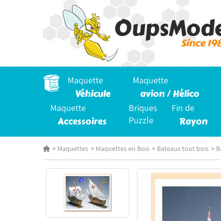
Maquette
Maquette
Véhicule
avion / Hélico
Maquette
Briques
Fin de
Accessoires
Puzzle
Rayon
>
Maquettes
>
Maquettes en Bois
>
Bateaux tout bois
>
B