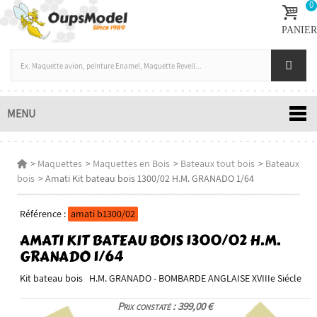
0
PANIER
MENU
>
Maquettes
>
Maquettes en Bois
>
Bateaux tout bois
>
Bateaux
bois
>
Amati Kit bateau bois 1300/02 H.M. GRANADO 1/64
Référence :
amati b1300/02
AMATI KIT BATEAU BOIS 1300/02 H.M.
GRANADO 1/64
Kit bateau bois H.M. GRANADO - BOMBARDE ANGLAISE XVIIIe Siécle
Prix constaté : 399,00 €