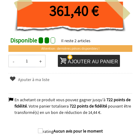
361,40 €
Disponible
Il reste
2
articles
Attention : dernières pièces disponibles !
-
+
AJOUTER AU PANIER
Ajouter à ma liste
En achetant ce produit vous pouvez gagner jusqu'à
722
points de
fidélité
. Votre panier totalisera
722
points de fidélité
pouvant être
transformé(s) en un bon de réduction de
14,44 €
.
Aucun avis pour le moment