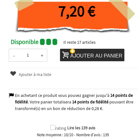
7,20 €
Disponible
Il reste
17
articles
-
+
AJOUTER AU PANIER
Ajouter à ma liste
En achetant ce produit vous pouvez gagner jusqu'à
14
points de
fidélité
. Votre panier totalisera
14
points de fidélité
pouvant être
transformé(s) en un bon de réduction de
0,28 €
.
Lire les 139 avis
Note moyenne :
10
/
10
- Nombre d'avis :
139