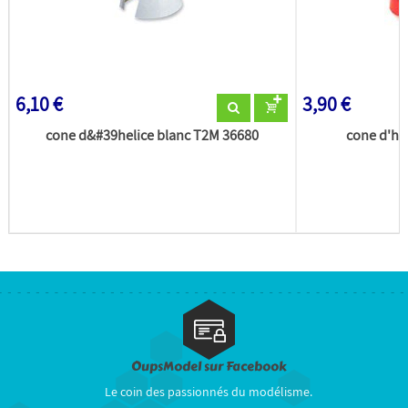
6,10 €
3,90 €
cone d&#39helice blanc T2M 36680
cone d'he
OupsModel sur Facebook
Le coin des passionnés du modélisme.