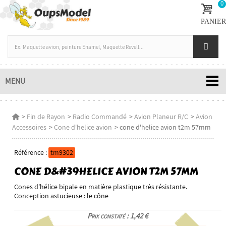
0
PANIER
MENU
>
Fin de Rayon
>
Radio Commandé
>
Avion Planeur R/C
>
Avion
Accessoires
>
Cone d'helice avion
>
cone d'helice avion t2m 57mm
Référence :
tm9302
CONE D&#39HELICE AVION T2M 57MM
Cones d'hélice bipale en matière plastique très résistante.
Conception astucieuse : le cône
Prix constaté : 1,42 €