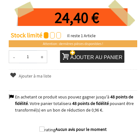
24,40 €
Stock limité
Il reste
1
Article
Attention : dernières pièces disponibles !
-
+
AJOUTER AU PANIER
Ajouter à ma liste
En achetant ce produit vous pouvez gagner jusqu'à
48
points de
fidélité
. Votre panier totalisera
48
points de fidélité
pouvant être
transformé(s) en un bon de réduction de
0,96 €
.
2025
Aucun avis pour le moment