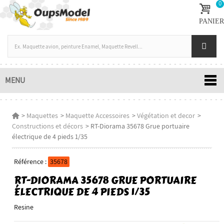
0
PANIER
MENU
>
Maquettes
>
Maquette Accessoires
>
Végétation et decor
>
Constructions et décors
>
RT-Diorama 35678 Grue portuaire
électrique de 4 pieds 1/35
Référence :
35678
RT-DIORAMA 35678 GRUE PORTUAIRE
ÉLECTRIQUE DE 4 PIEDS 1/35
Resine