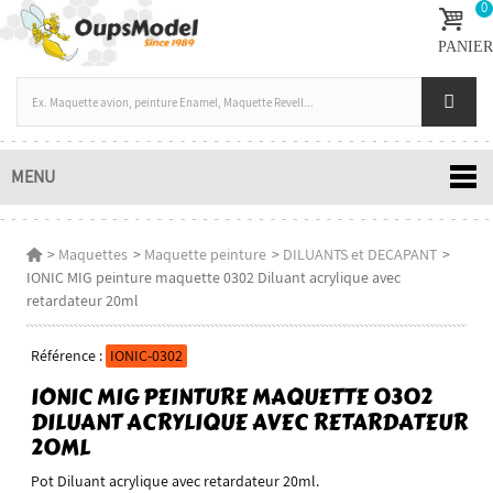
0
PANIER
MENU
>
Maquettes
>
Maquette peinture
>
DILUANTS et DECAPANT
>
IONIC MIG peinture maquette 0302 Diluant acrylique avec
retardateur 20ml
Référence :
IONIC-0302
IONIC MIG PEINTURE MAQUETTE 0302
DILUANT ACRYLIQUE AVEC RETARDATEUR
20ML
Pot Diluant acrylique avec retardateur 20ml.