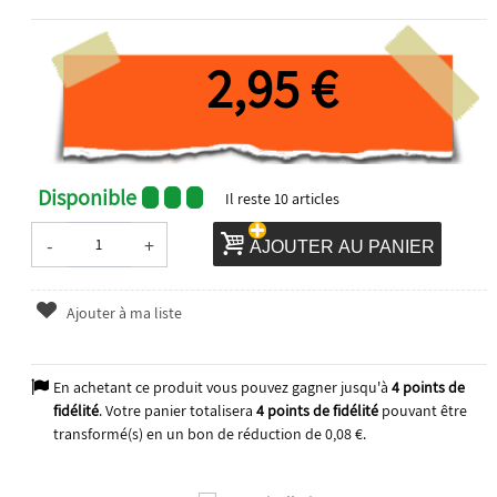
2,95 €
Disponible
Il reste
10
articles
-
+
AJOUTER AU PANIER
Ajouter à ma liste
En achetant ce produit vous pouvez gagner jusqu'à
4
points de
fidélité
. Votre panier totalisera
4
points de fidélité
pouvant être
transformé(s) en un bon de réduction de
0,08 €
.
2025