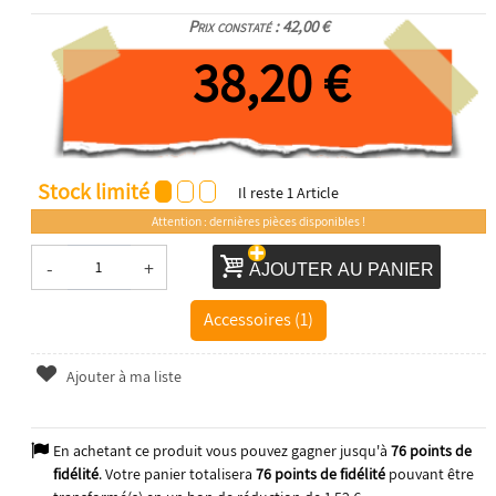
Prix constaté : 42,00 €
38,20 €
Stock limité
Il reste
1
Article
Attention : dernières pièces disponibles !
-
+
AJOUTER AU PANIER
Accessoires (1)
Ajouter à ma liste
En achetant ce produit vous pouvez gagner jusqu'à
76
points de
fidélité
. Votre panier totalisera
76
points de fidélité
pouvant être