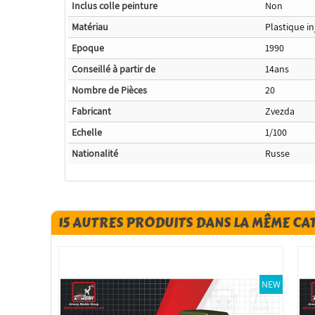
Inclus colle peinture
Non
Matériau
Plastique in
Epoque
1990
Conseillé à partir de
14ans
Nombre de Pièces
20
Fabricant
Zvezda
Echelle
1/100
Nationalité
Russe
15 AUTRES PRODUITS DANS LA MÊME CA
NEW