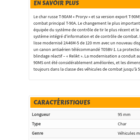
EN SAVOIR PLUS
Le char russe T-90AM « Proryv » et sa version export T-90M
combat principal T-90A. Le changement le plus important 
équipée du système de contrôle de tir le plus récent et le
système intégré d'information et de contrôle de combat. 
lisse modernisé 2A46M-5 de 120 mm avec un nouveau disp
un canon antiaérien télécommandé T05BV-1. La protection
blindage réactif – « Relikt ». La modernisation a conduit au
90MS ont été considérablement améliorées, et les dimensi
toujours dans la classe des véhicules de combat jusqu'à 
CARACTÉRISTIQUES
Longueur
95 mm
Type
Char
Genre
Véhicules mi