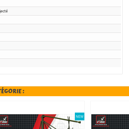
jecté
TÉGORIE :
NEW