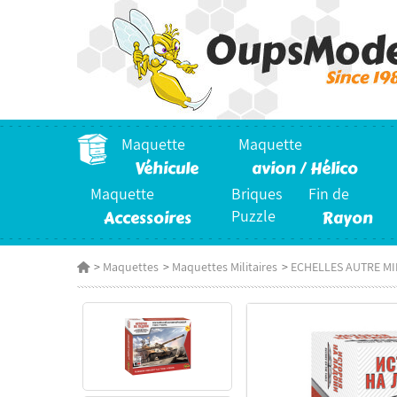
Maquette
Maquette
Véhicule
avion / Hélico
Maquette
Briques
Fin de
Accessoires
Puzzle
Rayon
>
Maquettes
>
Maquettes Militaires
>
ECHELLES AUTRE MI