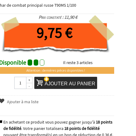
har de combat principal russe T90MS 1/100
Prix constaté : 11,90 €
9,75 €
Disponible
Il reste
3
articles
Attention : dernières pièces disponibles !
+
AJOUTER AU PANIER
-
Ajouter à ma liste
En achetant ce produit vous pouvez gagner jusqu'à
18
points
de fidélité
. Votre panier totalisera
18
points de fidélité
pouvant être transformé(s) en un bon de réduction de
0,36 €
.