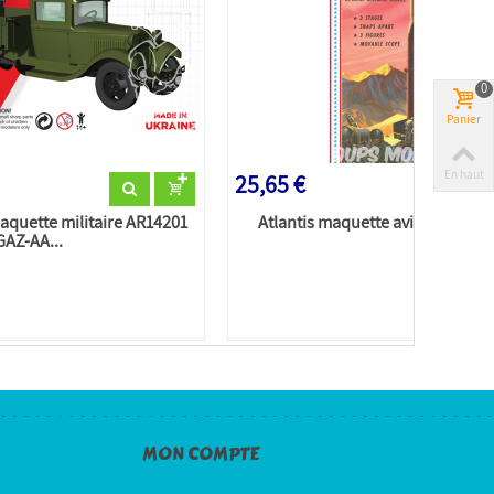
0
Panier
En haut
25,65 €
quette militaire AR14201
Atlantis maquette avion H1810 Mi
GAZ-AA...
MON COMPTE