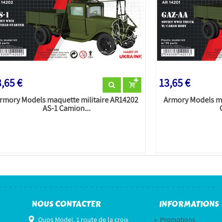
,65 €
13,65 €
rmory Models maquette militaire AR14202
Armory Models ma
AS-1 Camion...
NOUS CONTACTER
INFORMATIONS
Oups Model, 1 route de la croix
»
Promotions