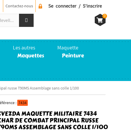
Se connecter / S'inscrire
Contactez-nous
0
Les autres
Maquette
Maquettes
Peinture
ipal russe T90MS Assemblage sans colle 1/100
éférence :
7434
ZVEZDA MAQUETTE MILITAIRE 7434
CHAR DE COMBAT PRINCIPAL RUSSE
T90MS ASSEMBLAGE SANS COLLE 1/100