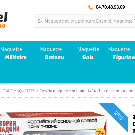
04.70.48.93.09
Maquette
Maquette
Maquette
Maquette
Militaire
Bateau
Bois
Figurine
LITAIRE MAQUETTES
>
Zvezda maquette militaire 7434 Char de combat princ
R
2025