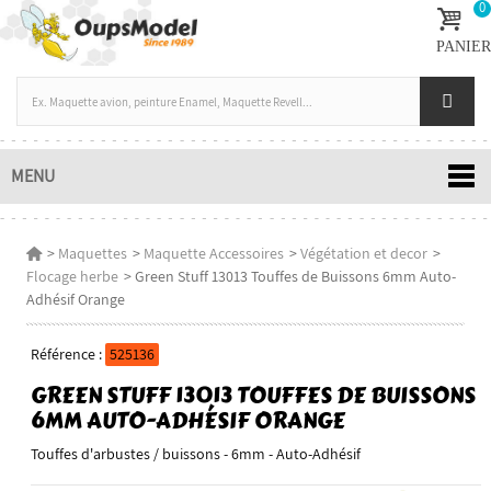
0
PANIER
MENU
>
Maquettes
>
Maquette Accessoires
>
Végétation et decor
>
Flocage herbe
>
Green Stuff 13013 Touffes de Buissons 6mm Auto-
Adhésif Orange
Référence :
525136
GREEN STUFF 13013 TOUFFES DE BUISSONS
6MM AUTO-ADHÉSIF ORANGE
Touffes d'arbustes / buissons - 6mm - Auto-Adhésif