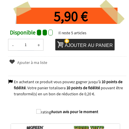
5,90 €
Disponible
Il reste
5
articles
-
+
AJOUTER AU PANIER
Ajouter à ma liste
En achetant ce produit vous pouvez gagner jusqu'à
10
points de
fidélité
. Votre panier totalisera
10
points de fidélité
pouvant être
transformé(s) en un bon de réduction de
0,20 €
.
2025
Aucun avis pour le moment