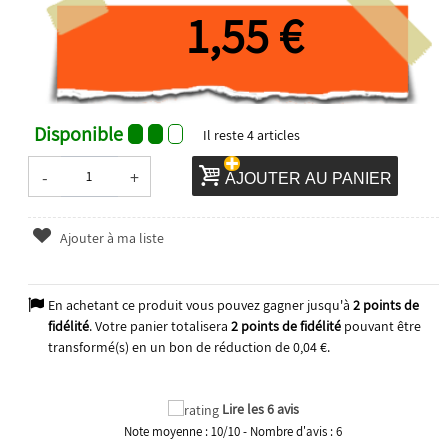
1,55 €
Disponible
Il reste
4
articles
-
+
AJOUTER AU PANIER
Ajouter à ma liste
En achetant ce produit vous pouvez gagner jusqu'à
2
points de
fidélité
. Votre panier totalisera
2
points de fidélité
pouvant être
transformé(s) en un bon de réduction de
0,04 €
.
Lire les 6 avis
Note moyenne :
10
/
10
- Nombre d'avis :
6