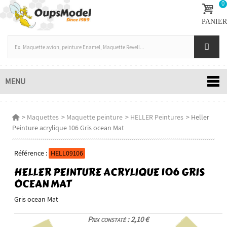
0
PANIER
MENU
>
Maquettes
>
Maquette peinture
>
HELLER Peintures
>
Heller
Peinture acrylique 106 Gris ocean Mat
Référence :
HELL09106
HELLER PEINTURE ACRYLIQUE 106 GRIS
OCEAN MAT
Gris ocean Mat
Prix constaté : 2,10 €