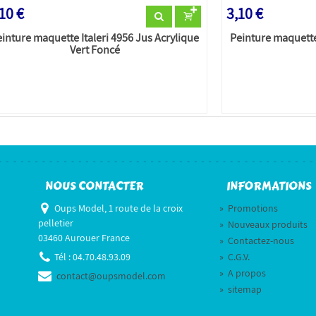
10 €
3,10 €
inture maquette Italeri 4956 Jus Acrylique
Peinture maquette 
Vert Foncé
NOUS CONTACTER
INFORMATIONS
Oups Model, 1 route de la croix
»
Promotions
pelletier
»
Nouveaux produits
03460 Aurouer France
»
Contactez-nous
Tél :
04.70.48.93.09
»
C.G.V.
»
A propos
contact@oupsmodel.com
»
sitemap