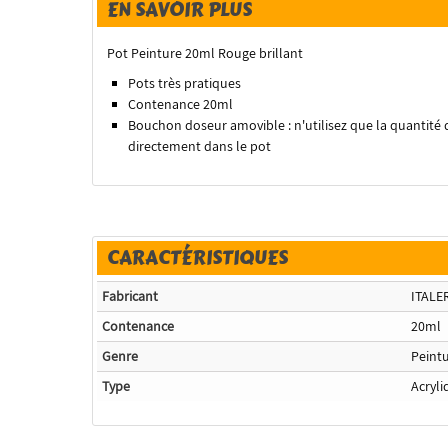
EN SAVOIR PLUS
Pot Peinture 20ml Rouge brillant
Pots très pratiques
Contenance 20ml
Bouchon doseur amovible : n'utilisez que la quantité 
directement dans le pot
CARACTÉRISTIQUES
Fabricant
ITALE
Contenance
20ml
Genre
Peint
Type
Acryli