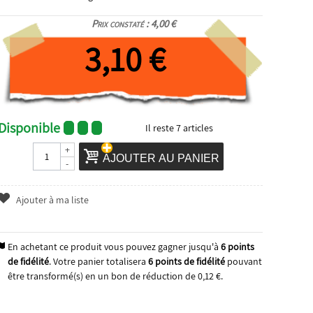
Prix constaté : 4,00 €
3,10 €
Disponible
Il reste
7
articles
+
AJOUTER AU PANIER
-
Ajouter à ma liste
En achetant ce produit vous pouvez gagner jusqu'à
6
points
de fidélité
. Votre panier totalisera
6
points de fidélité
pouvant
être transformé(s) en un bon de réduction de
0,12 €
.