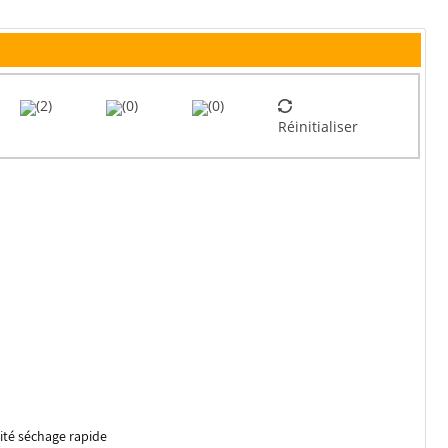
(2)
(0)
(0)
Réinitialiser
ité séchage rapide