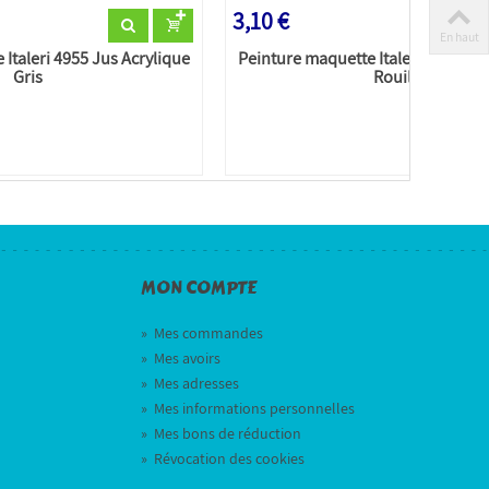
3,10 €
En haut
Italeri 4955 Jus Acrylique
Peinture maquette Italeri 4954 Jus
Gris
Rouille
MON COMPTE
»
Mes commandes
»
Mes avoirs
»
Mes adresses
»
Mes informations personnelles
»
Mes bons de réduction
»
Révocation des cookies