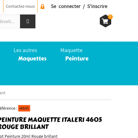
Se connecter / S'inscrire
Contactez-nous
0
Les autres
Maquette
Maquettes
Peinture
ant
éférence :
i4605
PEINTURE MAQUETTE ITALERI 4605
ROUGE BRILLANT
ot Peinture 20ml Rouge brillant