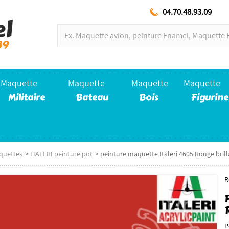
04.70.48.93.09
Maquette
Maquette
Maquette
Maquette
Militaire
Bateau
Bois
Figurine
quettes
>
ITALERI peinture pot
>
peinture maquette Italeri 4605 Rouge brill
R
P