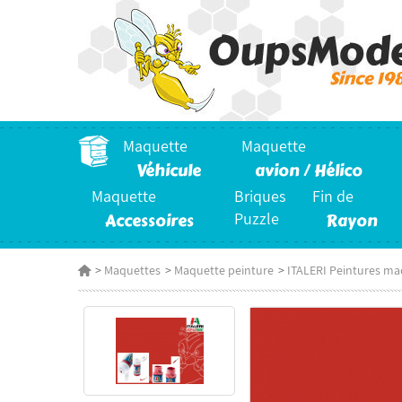
Maquette
Maquette
Véhicule
avion / Hélico
Maquette
Briques
Fin de
Accessoires
Puzzle
Rayon
>
Maquettes
>
Maquette peinture
>
ITALERI Peintures ma