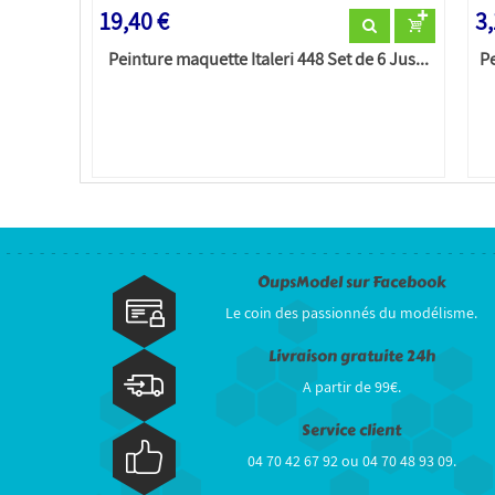
19,40 €
3,
Peinture maquette Italeri 448 Set de 6 Jus...
Pe
OupsModel sur Facebook
Le coin des passionnés du modélisme.
Livraison gratuite 24h
A partir de 99€.
Service client
04 70 42 67 92 ou 04 70 48 93 09.