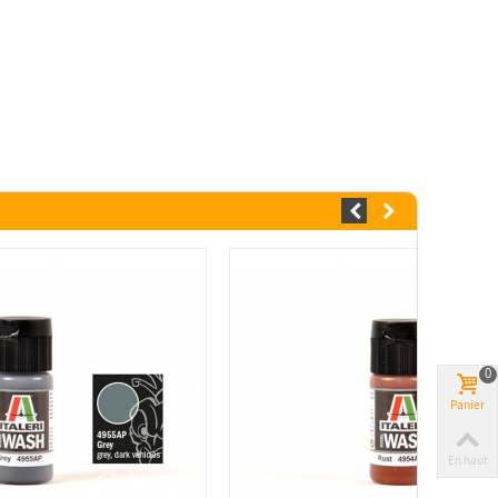
0
Panier
En haut