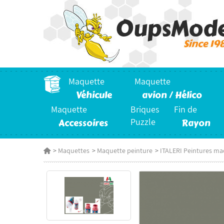
Maquette
Maquette
Véhicule
avion / Hélico
Maquette
Briques
Fin de
Accessoires
Puzzle
Rayon
>
Maquettes
>
Maquette peinture
>
ITALERI Peintures ma