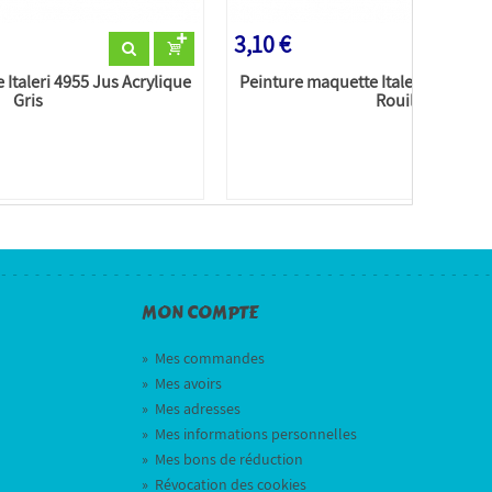
3,10 €
Italeri 4955 Jus Acrylique
Peinture maquette Italeri 4954 Jus
Gris
Rouille
MON COMPTE
»
Mes commandes
»
Mes avoirs
»
Mes adresses
»
Mes informations personnelles
»
Mes bons de réduction
»
Révocation des cookies