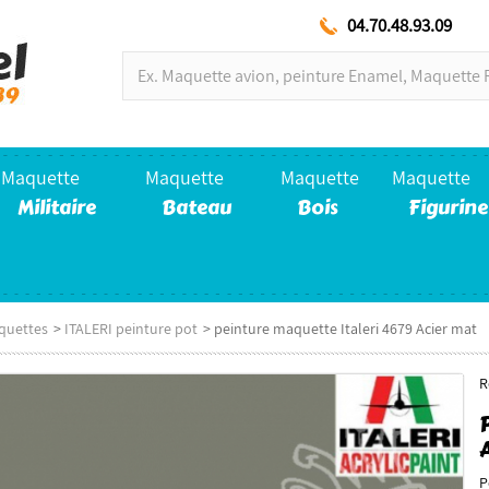
04.70.48.93.09
Maquette
Maquette
Maquette
Maquette
Militaire
Bateau
Bois
Figurine
quettes
>
ITALERI peinture pot
>
peinture maquette Italeri 4679 Acier mat
R
P