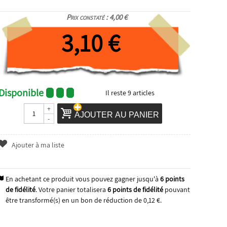
Prix constaté : 4,00 €
3,10 €
Disponible
Il reste
9
articles
+
AJOUTER AU PANIER
-
Ajouter à ma liste
En achetant ce produit vous pouvez gagner jusqu'à
6
points
de fidélité
. Votre panier totalisera
6
points de fidélité
pouvant
être transformé(s) en un bon de réduction de
0,12 €
.