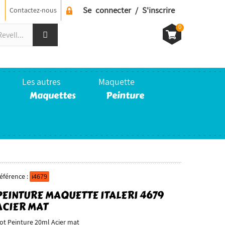
Se connecter / S'inscrire
Contactez-nous
0
Les autres
Maquette
Maquettes
Peinture
éférence :
i4679
PEINTURE MAQUETTE ITALERI 4679
ACIER MAT
ot Peinture 20ml Acier mat