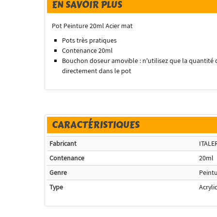
EN SAVOIR PLUS
Pot Peinture 20ml Acier mat
Pots très pratiques
Contenance 20ml
Bouchon doseur amovible : n'utilisez que la quantité 
directement dans le pot
CARACTÉRISTIQUES
Fabricant
ITALE
Contenance
20ml
Genre
Peint
Type
Acryli