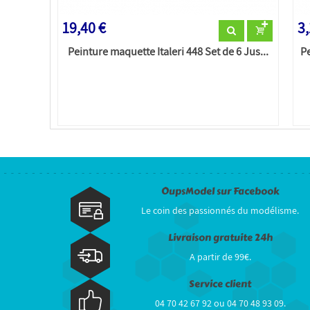
19,40 €
3,
Peinture maquette Italeri 448 Set de 6 Jus...
Pe
OupsModel sur Facebook
Le coin des passionnés du modélisme.
Livraison gratuite 24h
A partir de 99€.
Service client
04 70 42 67 92 ou 04 70 48 93 09.