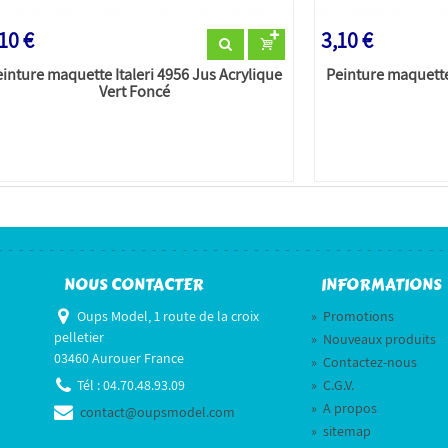
10 €
3,10 €
inture maquette Italeri 4956 Jus Acrylique
Peinture maquette 
Vert Foncé
NOUS CONTACTER
INFORMATIONS
Oups Model, 1 route de la croix
»
Promotions
pelletier
»
Nouveaux produits
03460 Aurouer France
»
Contactez-nous
Tél :
04.70.48.93.09
»
C.G.V.
»
A propos
contact@oupsmodel.com
»
sitemap