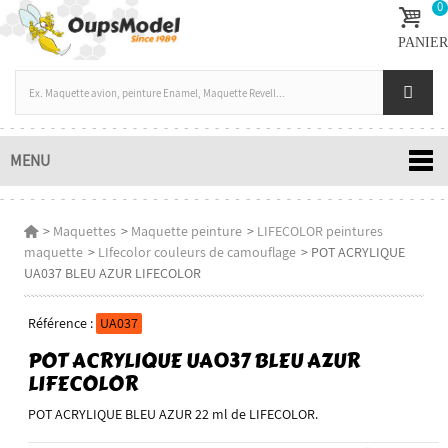
0
PANIER
MENU
>
Maquettes
>
Maquette peinture
>
LIFECOLOR peintures
maquette
>
LIfecolor couleurs de camouflage
>
POT ACRYLIQUE
UA037 BLEU AZUR LIFECOLOR
Référence :
UA037
POT ACRYLIQUE UA037 BLEU AZUR
LIFECOLOR
POT ACRYLIQUE BLEU AZUR 22 ml de LIFECOLOR.