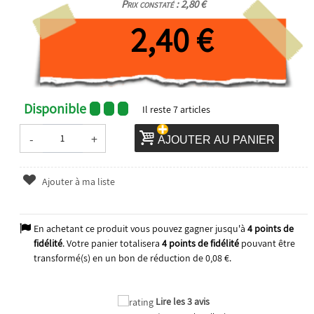
Prix constaté : 2,80 €
2,40 €
Disponible
Il reste
7
articles
-
+
AJOUTER AU PANIER
Ajouter à ma liste
En achetant ce produit vous pouvez gagner jusqu'à
4
points de
fidélité
. Votre panier totalisera
4
points de fidélité
pouvant être
transformé(s) en un bon de réduction de
0,08 €
.
Lire les 3 avis