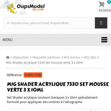
0
PANIER
MENU
>
Maquettes
>
Maquette peinture
>
MIG Ammo
>
MIG Sets
>
MIG Shader acrylique 7330 Set mousse verte 3 x 10ml
Référence :
A.MIG-7330
MIG SHADER ACRYLIQUE 7330 SET MOUSSE
VERTE 3 X 10ML
Set Shader acrylique couleurs basiques 3 x 10ml spécialement
formulé pour appliquer des ombres à l'aérographe.