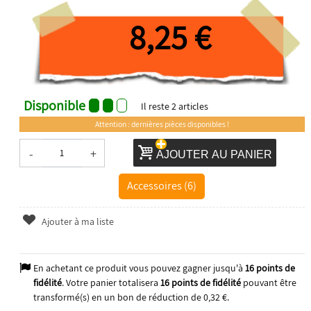
8,25 €
Disponible
Il reste
2
articles
Attention : dernières pièces disponibles !
-
+
AJOUTER AU PANIER
Accessoires (6)
Ajouter à ma liste
En achetant ce produit vous pouvez gagner jusqu'à
16
points de
fidélité
. Votre panier totalisera
16
points de fidélité
pouvant être
transformé(s) en un bon de réduction de
0,32 €
.
2025