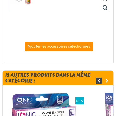
MIG accessoire peinture 2017 Transparator 60ml
MIG accessoire peinture 2043 Transparator Mat 60ml
15 AUTRES PRODUITS DANS LA MÊME
CATÉGORIE :
NEW