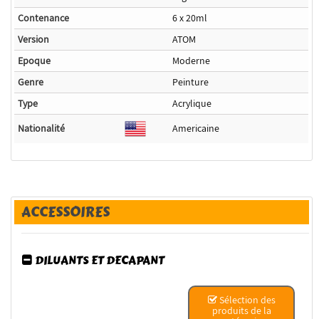
Contenance
6 x 20ml
Version
ATOM
Epoque
Moderne
Genre
Peinture
Type
Acrylique
Nationalité
Americaine
ACCESSOIRES
DILUANTS ET DECAPANT
Sélection des
produits de la