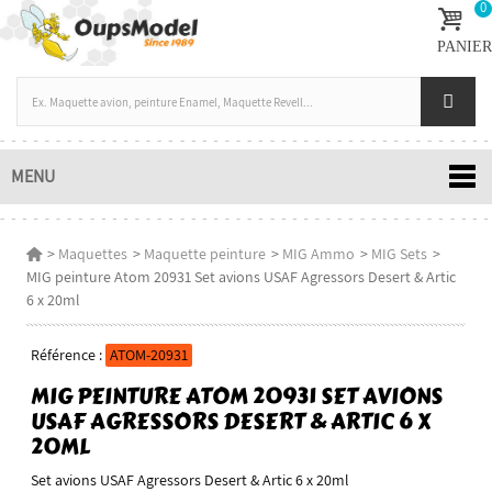
0
PANIER
MENU
>
Maquettes
>
Maquette peinture
>
MIG Ammo
>
MIG Sets
>
MIG peinture Atom 20931 Set avions USAF Agressors Desert & Artic
6 x 20ml
Référence :
ATOM-20931
MIG PEINTURE ATOM 20931 SET AVIONS
USAF AGRESSORS DESERT & ARTIC 6 X
20ML
Set avions USAF Agressors Desert & Artic 6 x 20ml