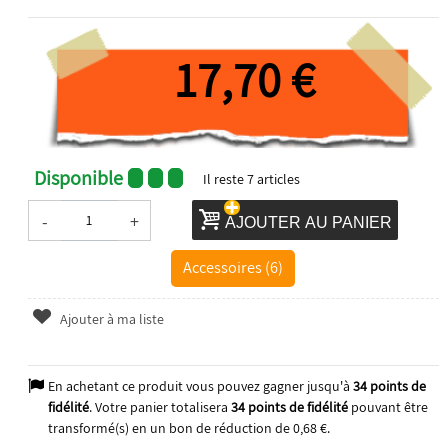
17,70 €
Disponible
Il reste
7
articles
-
+
AJOUTER AU PANIER
Accessoires (6)
Ajouter à ma liste
En achetant ce produit vous pouvez gagner jusqu'à
34
points de
fidélité
. Votre panier totalisera
34
points de fidélité
pouvant être
transformé(s) en un bon de réduction de
0,68 €
.
2026