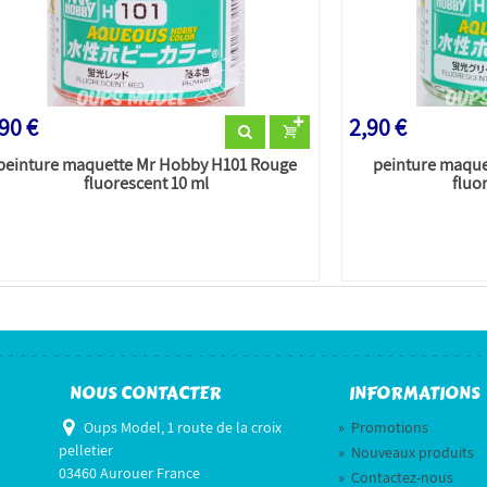
90 €
2,90 €
peinture maquette Mr Hobby H101 Rouge
peinture maque
fluorescent 10 ml
fluo
NOUS CONTACTER
INFORMATIONS
Oups Model, 1 route de la croix
»
Promotions
pelletier
»
Nouveaux produits
03460 Aurouer France
»
Contactez-nous