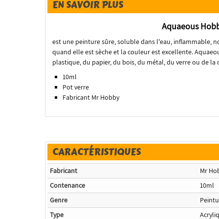
EN SAVOIR PLUS
Aquaeous Hobb
est une peinture sûre, soluble dans l'eau, inflammable, n
quand elle est sèche et la couleur est excellente. Aquaeo
plastique, du papier, du bois, du métal, du verre ou de la
10ml
Pot verre
Fabricant Mr Hobby
CARACTÉRISTIQUES
Fabricant
Mr Ho
Contenance
10ml
Genre
Peintu
Type
Acryli