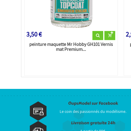
3,50 €
2,
peinture maquette Mr Hobby GH101 Vernis
mat Premium...
OupsModel sur Facebook
Le coin des passionnés du modélisme.
Livraison gratuite 24h
A partir de 99€.