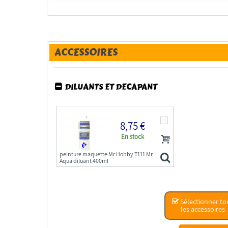
ACCESSOIRES
DILUANTS ET DECAPANT
8,75 €
En stock
peinture maquette Mr Hobby T111 Mr
Aqua diluant 400ml
Sélectionner to
les accessoires