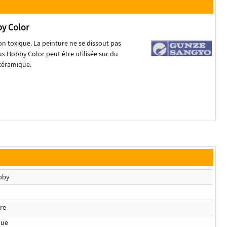
y Color
on toxique. La peinture ne se dissout pas
us Hobby Color peut être utilisée sur du
 céramique.
bby
re
que