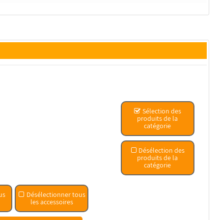
Sélection des
produits de la
catégorie
Désélection des
produits de la
catégorie
us
Désélectionner tous
les accessoires