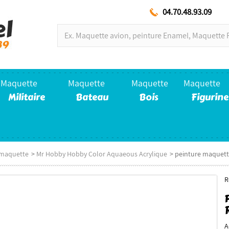
04.70.48.93.09
Maquette
Maquette
Maquette
Maquette
Militaire
Bateau
Bois
Figurine
 maquette
>
Mr Hobby Hobby Color Aquaeous Acrylique
>
peinture maquette
R
A