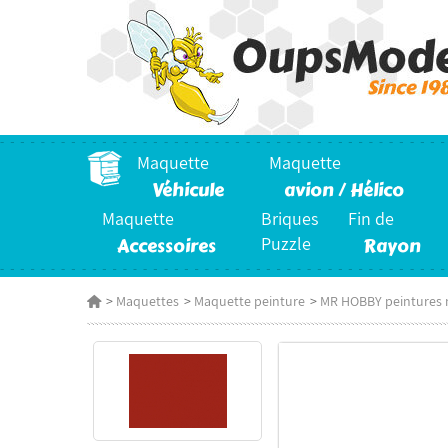
Maquette
Maquette
Véhicule
avion / Hélico
Maquette
Briques
Fin de
Accessoires
Puzzle
Rayon
>
Maquettes
>
Maquette peinture
>
MR HOBBY peintures