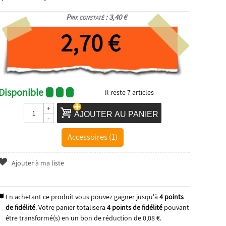
Prix constaté : 3,40 €
2,70 €
Disponible
Il reste
7
articles
+
AJOUTER AU PANIER
-
Accessoires (1)
Ajouter à ma liste
En achetant ce produit vous pouvez gagner jusqu'à
4
points
de fidélité
. Votre panier totalisera
4
points de fidélité
pouvant
être transformé(s) en un bon de réduction de
0,08 €
.