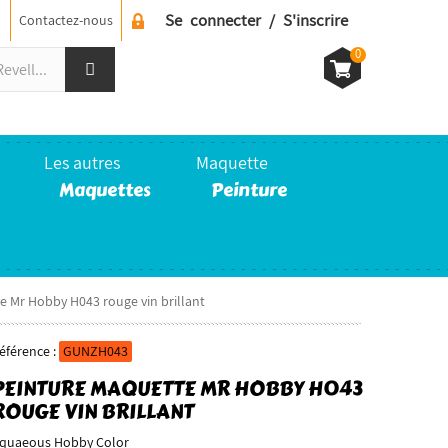
Se connecter / S'inscrire
Contactez-nous
0
Les autres
Maquette
Maquettes
Peinture
 Mr Hobby H043 rouge vin brillant
éférence :
GUNZH043
PEINTURE MAQUETTE MR HOBBY H043
ROUGE VIN BRILLANT
quaeous Hobby Color