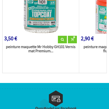
3,50 €
2,90 €
peinture maquette Mr Hobby GH101 Vernis
peinture maqu
mat Premium...
flu
OupsModel sur Facebook