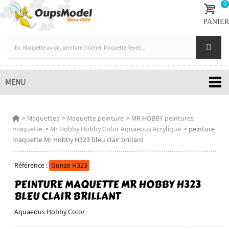
0
PANIER
MENU
>
Maquettes
>
Maquette peinture
>
MR HOBBY peintures
maquette
>
Mr Hobby Hobby Color Aquaeous Acrylique
>
peinture
maquette Mr Hobby H323 bleu clair brillant
Référence :
Gunze H323
PEINTURE MAQUETTE MR HOBBY H323
BLEU CLAIR BRILLANT
Aquaeous Hobby Color