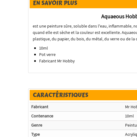
EN SAVOIR PLUS
Aquaeous Hobb
est une peinture sûre, soluble dans l'eau, inflammable, n
quand elle est sèche et la couleur est excellente. Aquaeo
plastique, du papier, du bois, du métal, du verre ou de la
10ml
Pot verre
Fabricant Mr Hobby
CARACTÉRISTIQUES
Fabricant
Mr Ho
Contenance
10ml
Genre
Peintu
Type
Acryli