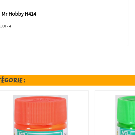
e Mr Hobby H414
109F- 4
TÉGORIE :