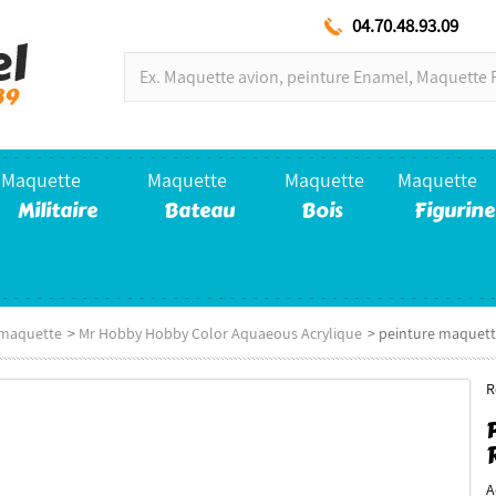
04.70.48.93.09
Maquette
Maquette
Maquette
Maquette
Militaire
Bateau
Bois
Figurine
 maquette
>
Mr Hobby Hobby Color Aquaeous Acrylique
>
peinture maquett
R
A