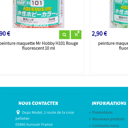
90 €
2,90 €
peinture maquette Mr Hobby H101 Rouge
peinture maque
fluorescent 10 ml
fluo
NOUS CONTACTER
INFORMATIONS
Oups Model, 1 route de la croix
»
Promotions
pelletier
»
Nouveaux produits
03460 Aurouer France
»
Contactez-nous