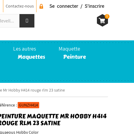
Se connecter / S'inscrire
Contactez-nous
0
Les autres
Maquette
Maquettes
Peinture
e Mr Hobby H414 rouge rlm 23 satine
éférence :
GUNZH414
PEINTURE MAQUETTE MR HOBBY H414
ROUGE RLM 23 SATINE
quaeous Hobby Color