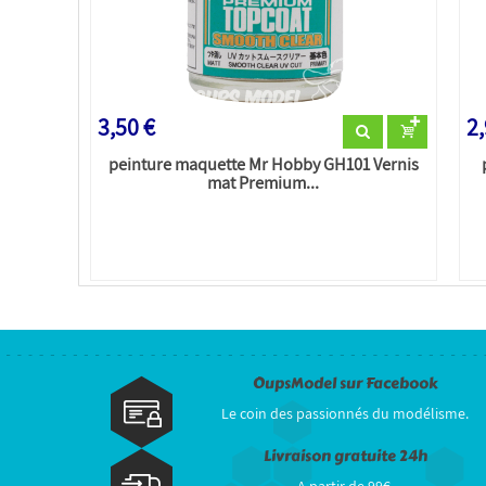
3,50 €
2,
peinture maquette Mr Hobby GH101 Vernis
mat Premium...
OupsModel sur Facebook
Le coin des passionnés du modélisme.
Livraison gratuite 24h
A partir de 99€.