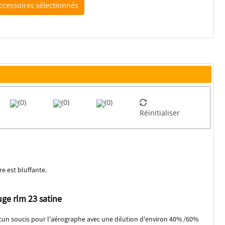
(0)
(0)
(0)
Réinitialiser
e est bluffante.
ge rlm 23 satine
cun soucis pour l'aérographe avec une dilution d'environ 40% /60%