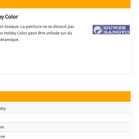
y Color
on toxique. La peinture ne se dissout pas
us Hobby Color peut être utilisée sur du
 céramique.
bby
re
que