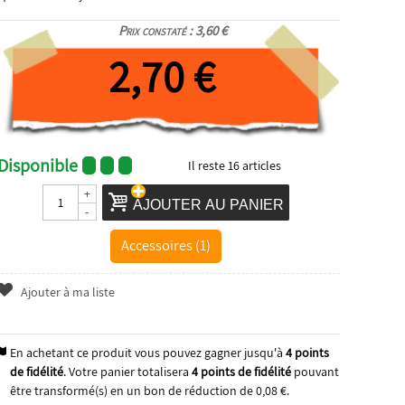
Prix constaté : 3,60 €
2,70 €
Disponible
Il reste
16
articles
+
AJOUTER AU PANIER
-
Accessoires (1)
Ajouter à ma liste
En achetant ce produit vous pouvez gagner jusqu'à
4
points
de fidélité
. Votre panier totalisera
4
points de fidélité
pouvant
être transformé(s) en un bon de réduction de
0,08 €
.