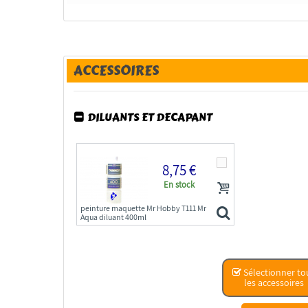
ACCESSOIRES
DILUANTS ET DECAPANT
8,75 €
En stock
peinture maquette Mr Hobby T111 Mr
Aqua diluant 400ml
Sélectionner to
les accessoires