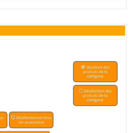
Sélection des
produits de la
catégorie
Désélection des
produits de la
catégorie
us
Désélectionner tous
les accessoires