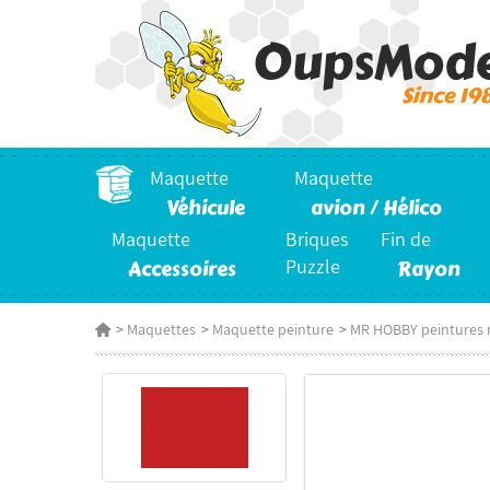
Maquette
Maquette
Véhicule
avion / Hélico
Maquette
Briques
Fin de
Accessoires
Puzzle
Rayon
>
Maquettes
>
Maquette peinture
>
MR HOBBY peintures