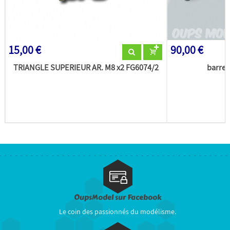
15,00 €
90,00 €
TRIANGLE SUPERIEUR AR. M8 x2 FG6074/2
barre 
OupsModel sur Facebook
Le coin des passionnés du modélisme.