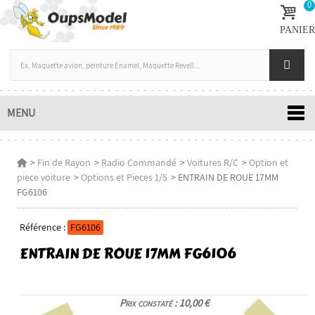
0
PANIER
MENU
>
Fin de Rayon
>
Radio Commandé
>
Voitures R/C
>
Option et
piece voiture
>
Options et Pieces 1/5
>
ENTRAIN DE ROUE 17MM
FG6106
Référence :
FG6106
ENTRAIN DE ROUE 17MM FG6106
Prix constaté : 10,00 €