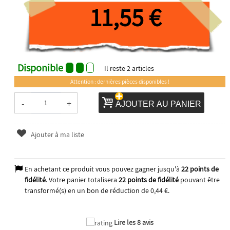
11,55 €
Disponible
Il reste
2
articles
Attention : dernières pièces disponibles !
-
+
AJOUTER AU PANIER
Ajouter à ma liste
En achetant ce produit vous pouvez gagner jusqu'à
22
points de
fidélité
. Votre panier totalisera
22
points de fidélité
pouvant être
transformé(s) en un bon de réduction de
0,44 €
.
Lire les 8 avis