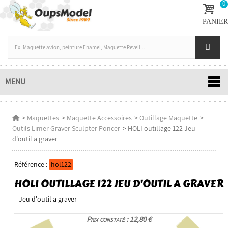
0
PANIER
MENU
>
Maquettes
>
Maquette Accessoires
>
Outillage Maquette
>
Outils Limer Graver Sculpter Poncer
>
HOLI outillage 122 Jeu
d'outil a graver
Référence :
hol122
HOLI OUTILLAGE 122 JEU D'OUTIL A GRAVER
Jeu d'outil a graver
Prix constaté : 12,80 €