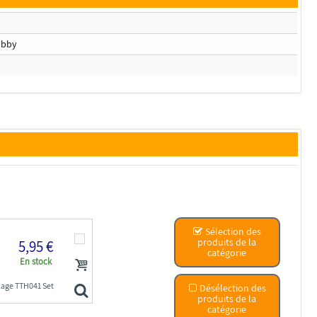
obby
Sélection des
produits de la
5,95 €
catégorie
En stock
lage TTH041 Set
Désélection des
produits de la
catégorie