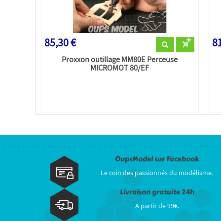
85,30 €
81
Proxxon outillage MM80E Perceuse
MICROMOT 80/EF
OupsModel sur Facebook
Le coin des passionnés du modélisme.
Livraison gratuite 24h
A partir de 99€.