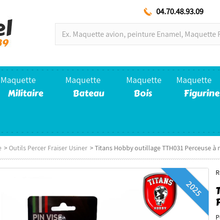
04.70.48.93.09
Maquette
Maquette
Maquette
Maquette
Militaire
Bateau
Bois
Figurine
e
>
Outils Percer Fraiser Usiner
>
Titans Hobby outillage TTH031 Perceuse à 
R
2025
P