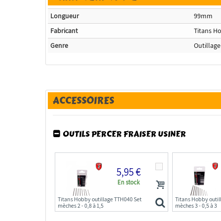
Longueur
99mm
Fabricant
Titans H
Genre
Outillage
ACCESSOIRES
OUTILS PERCER FRAISER USINER
5,95 €
En stock
Titans Hobby outillage TTH040 Set
Titans Hobby outil
mèches 2 - 0,8 à 1,5
mèches 3 - 0,5 à 3