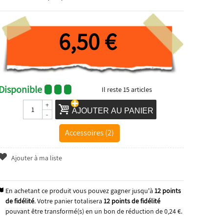
6,50 €
Disponible
Il reste
15
articles
+
AJOUTER AU PANIER
-
Accessoires (2)
Ajouter à ma liste
En achetant ce produit vous pouvez gagner jusqu'à
12
points
de fidélité
. Votre panier totalisera
12
points de fidélité
pouvant être transformé(s) en un bon de réduction de
0,24 €
.