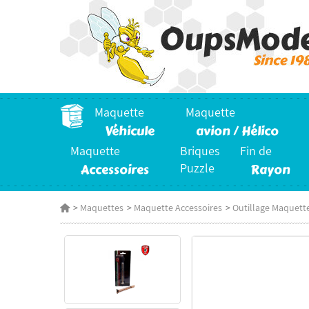
Maquette
Maquette
Véhicule
avion / Hélico
Maquette
Briques
Fin de
Accessoires
Puzzle
Rayon
>
Maquettes
>
Maquette Accessoires
>
Outillage Maquett