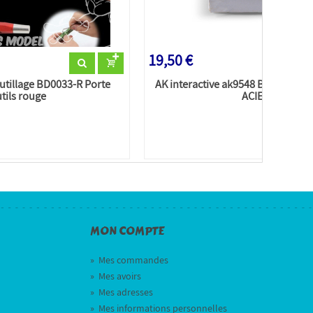
19,50 €
utillage BD0033-R Porte
AK interactive ak9548 BLOC DE T
tils rouge
ACIER
MON COMPTE
»
Mes commandes
»
Mes avoirs
»
Mes adresses
»
Mes informations personnelles