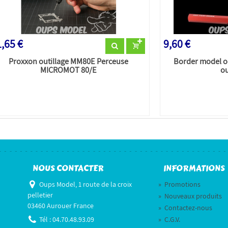
,65 €
9,60 €
Proxxon outillage MM80E Perceuse
Border model o
MICROMOT 80/E
ou
NOUS CONTACTER
INFORMATIONS
Oups Model, 1 route de la croix
»
Promotions
pelletier
»
Nouveaux produits
03460 Aurouer France
»
Contactez-nous
Tél :
04.70.48.93.09
»
C.G.V.