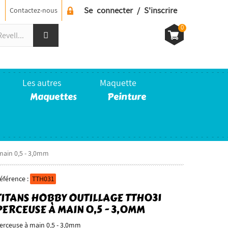
Se connecter / S'inscrire
Contactez-nous
0
Les autres
Maquette
Maquettes
Peinture
main 0,5 - 3,0mm
éférence :
TTH031
TITANS HOBBY OUTILLAGE TTH031
PERCEUSE À MAIN 0,5 - 3,0MM
erceuse à main 0,5 - 3,0mm