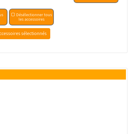
us
Désélectionner tous
les accessoires