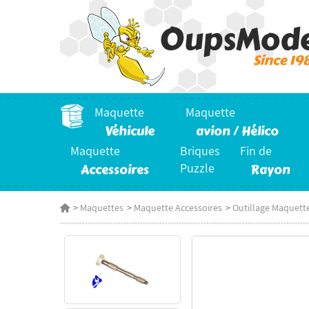
Maquette
Maquette
Véhicule
avion / Hélico
Maquette
Briques
Fin de
Accessoires
Puzzle
Rayon
>
Maquettes
>
Maquette Accessoires
>
Outillage Maquett