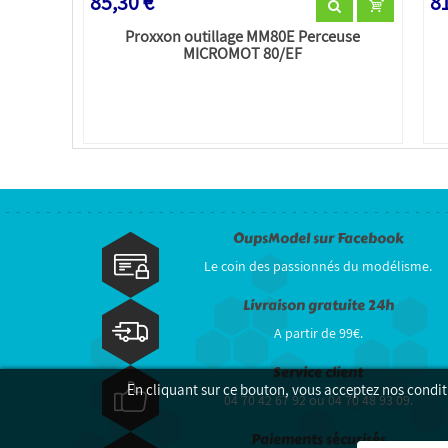
85,30 €
81
Proxxon outillage MM80E Perceuse
MICROMOT 80/EF
OupsModel sur Facebook
Le coin des passionnés du modélisme.
Livraison gratuite 24h
A partir de 99€.
Service client
En cliquant sur ce bouton, vous acceptez nos condit
04 70 42 67 92 ou 04 70 48 93 09.
Paiements sécurisés