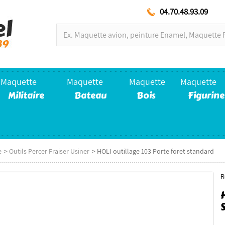
04.70.48.93.09
Maquette
Maquette
Maquette
Maquette
Militaire
Bateau
Bois
Figurine
e
>
Outils Percer Fraiser Usiner
>
HOLI outillage 103 Porte foret standard
R
P