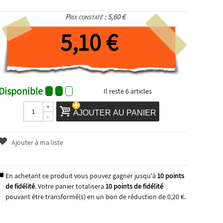
Prix constaté : 5,60 €
5,10 €
Disponible
Il reste
6
articles
+
AJOUTER AU PANIER
-
Ajouter à ma liste
En achetant ce produit vous pouvez gagner jusqu'à
10
points
de fidélité
. Votre panier totalisera
10
points de fidélité
pouvant être transformé(s) en un bon de réduction de
0,20 €
.