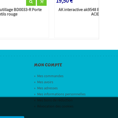
19,50 €
utillage BD0033-R Porte
AK interactive ak9548 BLOC DE T
tils rouge
ACIER
MON COMPTE
»
Mes commandes
»
Mes avoirs
»
Mes adresses
»
Mes informations personnelles
»
Mes bons de réduction
»
Révocation des cookies