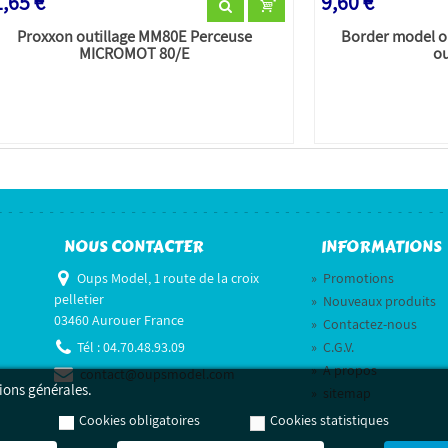
,65 €
9,60 €
Proxxon outillage MM80E Perceuse
Border model o
MICROMOT 80/E
ou
NOUS CONTACTER
INFORMATIONS
Oups Model, 1 route de la croix
»
Promotions
pelletier
»
Nouveaux produits
03460 Aurouer France
»
Contactez-nous
Tél :
04.70.48.93.09
»
C.G.V.
»
A propos
contact@oupsmodel.com
ions générales.
»
sitemap
Cookies obligatoires
Cookies statistiques