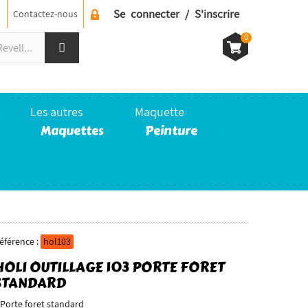
Se connecter / S'inscrire
Contactez-nous
0
Les autres
Maquette
Maquettes
Peinture
éférence :
hol103
HOLI OUTILLAGE 103 PORTE FORET
STANDARD
orte foret standard