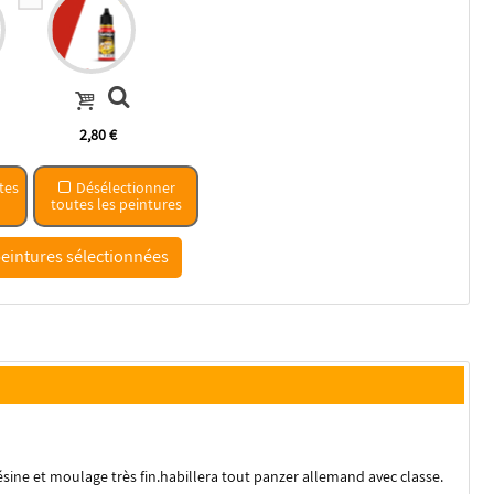
2,80 €
tes
Désélectionner
toutes les peintures
 résine et moulage très fin.habillera tout panzer allemand avec classe.