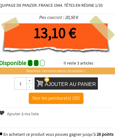
QUIPAGE DE PANZER. FRANCE 1944. TÊTES EN RÉSINE 1/35
Prix constaté : 20,50 €
13,10 €
Disponible
Il reste
3
articles
Attention : dernières pièces disponibles !
+
AJOUTER AU PANIER
-
Voir les peinture(s) (10)
Ajouter à ma liste
En achetant ce produit vous pouvez gagner jusqu'à
26
points