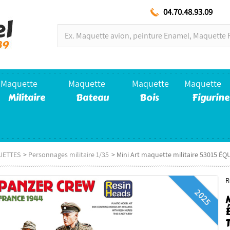
04.70.48.93.09
Maquette
Maquette
Maquette
Maquette
Militaire
Bateau
Bois
Figurine
UETTES
>
Personnages militaire 1/35
>
Mini Art maquette militaire 53015 É
R
2025