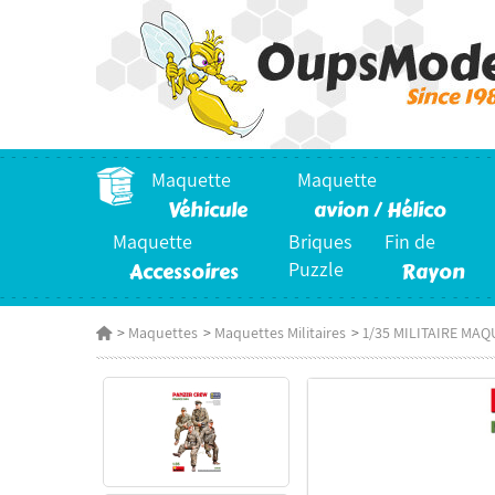
Maquette
Maquette
Véhicule
avion / Hélico
Maquette
Briques
Fin de
Accessoires
Puzzle
Rayon
>
Maquettes
>
Maquettes Militaires
>
1/35 MILITAIRE MAQ