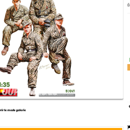
É
vrir le mode galerie