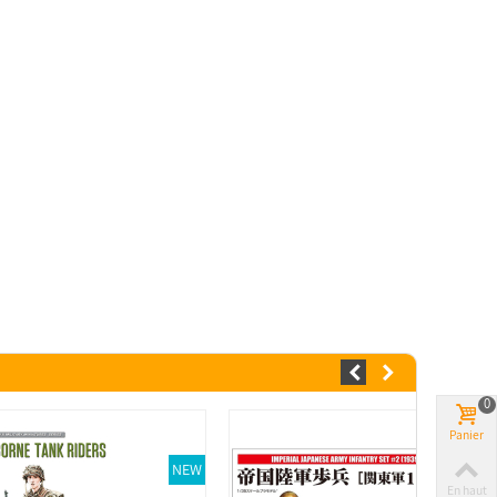
0
Panier
NEW
En haut