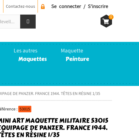
Se connecter / S'inscrire
Contactez-nous
0
Les autres
Maquette
Maquettes
Peinture
QUIPAGE DE PANZER. FRANCE 1944. TÊTES EN RÉSINE 1/35
éférence :
53015
MINI ART MAQUETTE MILITAIRE 53015
ÉQUIPAGE DE PANZER. FRANCE 1944.
TÊTES EN RÉSINE 1/35