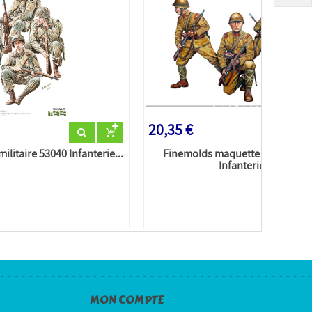
20,35 €
ilitaire 53040 Infanterie...
Finemolds maquette militaire F
Infanterie Set...
MON COMPTE