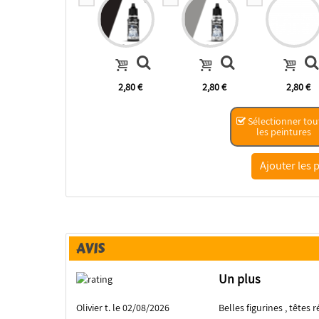
2,80 €
2,80 €
2,80 €
Sélectionner tou
les peintures
AVIS
Un plus
Olivier t. le 02/08/2026
Belles figurines , têtes