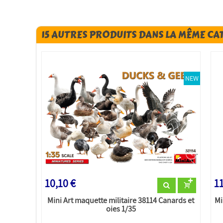
15 AUTRES PRODUITS DANS LA MÊME CA
NEW
10,10 €
11
Mini Art maquette militaire 38114 Canards et
Mi
oies 1/35