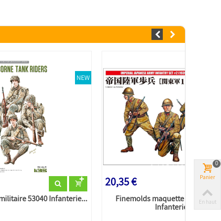
NEW
0
Panier
20,35 €
ilitaire 53040 Infanterie...
Finemolds maquette militaire F
En haut
Infanterie Set...