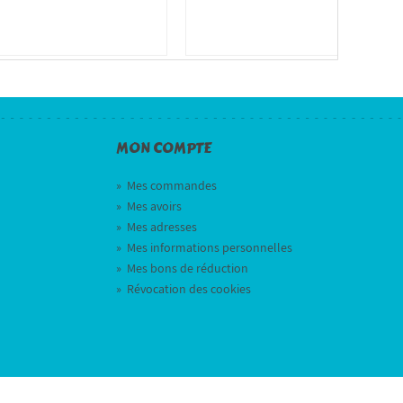
MON COMPTE
»
Mes commandes
»
Mes avoirs
»
Mes adresses
»
Mes informations personnelles
»
Mes bons de réduction
»
Révocation des cookies