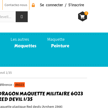
Se connecter / S'inscrire
Contactez-nous
0
Les autres
Maquette
Maquettes
Peinture
evil 1/35
éférence :
d6023
DRAGON MAQUETTE MILITAIRE 6023
RED DEVIL 1/35
aquette plastique Red devils (Arnhem 1944)