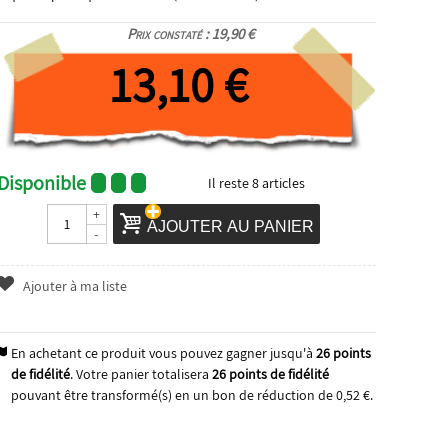
Prix constaté : 19,90 €
13,10 €
Disponible
Il reste
8
articles
+
AJOUTER AU PANIER
-
Ajouter à ma liste
En achetant ce produit vous pouvez gagner jusqu'à
26
points
de fidélité
. Votre panier totalisera
26
points de fidélité
pouvant être transformé(s) en un bon de réduction de
0,52 €
.