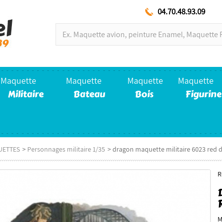
04.70.48.93.09
Maquette
Maquette
Maquette
Maquette
Militaire
Bateau
Bois
Figurine
UETTES
>
Personnages militaire 1/35
>
dragon maquette militaire 6023 red d
R
M