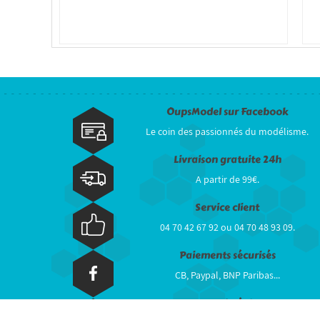
OupsModel sur Facebook
Le coin des passionnés du modélisme.
Livraison gratuite 24h
A partir de 99€.
Service client
04 70 42 67 92 ou 04 70 48 93 09.
Paiements sécurisés
CB, Paypal, BNP Paribas...
Stock réel