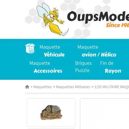
Maquette
Maquette
Véhicule
avion / Hélico
Maquette
Briques
Fin de
Accessoires
Puzzle
Rayon
>
Maquettes
>
Maquettes Militaires
>
1/35 MILITAIRE MAQ