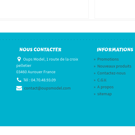
NOUS CONTACTER
INFORMATIONS
Oups Model, 1 route de la croix
»
Promotions
pelletier
»
Nouveaux produits
03460 Aurouer France
»
Contactez-nous
Tél :
04.70.48.93.09
»
C.G.V.
»
A propos
contact@oupsmodel.com
»
sitemap