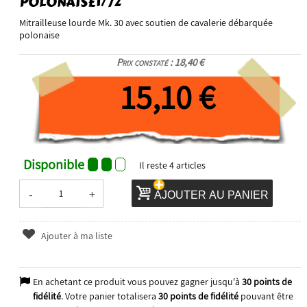
POLONAISE1/72
Mitrailleuse lourde Mk. 30 avec soutien de cavalerie débarquée
polonaise
Prix constaté : 18,40 €
15,10 €
Disponible
Il reste
4
articles
-
+
AJOUTER AU PANIER
Ajouter à ma liste
En achetant ce produit vous pouvez gagner jusqu'à
30
points de
fidélité
. Votre panier totalisera
30
points de fidélité
pouvant être