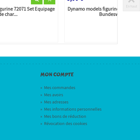
En haut
gurine 72071 Set Equipage
Dynamo models figurine 72059 Se
de char...
Bundeswehr...
MON COMPTE
»
Mes commandes
»
Mes avoirs
»
Mes adresses
»
Mes informations personnelles
»
Mes bons de réduction
»
Révocation des cookies