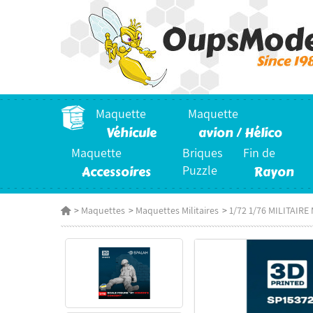
Maquette
Maquette
Véhicule
avion / Hélico
Maquette
Briques
Fin de
Accessoires
Puzzle
Rayon
>
Maquettes
>
Maquettes Militaires
>
1/72 1/76 MILITAIR