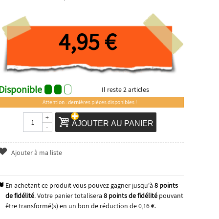
4,95 €
Disponible
Il reste
2
articles
Attention : dernières pièces disponibles !
+
AJOUTER AU PANIER
-
Ajouter à ma liste
En achetant ce produit vous pouvez gagner jusqu'à
8
points
de fidélité
. Votre panier totalisera
8
points de fidélité
pouvant
être transformé(s) en un bon de réduction de
0,16 €
.