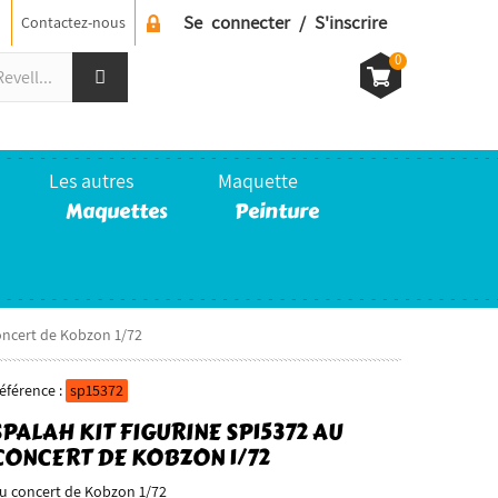
Se connecter / S'inscrire
Contactez-nous
0
Les autres
Maquette
Maquettes
Peinture
concert de Kobzon 1/72
éférence :
sp15372
SPALAH KIT FIGURINE SP15372 AU
CONCERT DE KOBZON 1/72
u concert de Kobzon 1/72