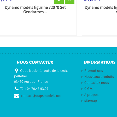
Dynamo models figurine 72070 Set
Dynamo models fi
Gendarmes...
NOUS CONTACTER
INFORMATIONS
Oups Model, 1 route de la croix
»
Promotions
pelletier
»
Nouveaux produits
03460 Aurouer France
»
Contactez-nous
Tél :
04.70.48.93.09
»
C.G.V.
»
A propos
contact@oupsmodel.com
»
sitemap