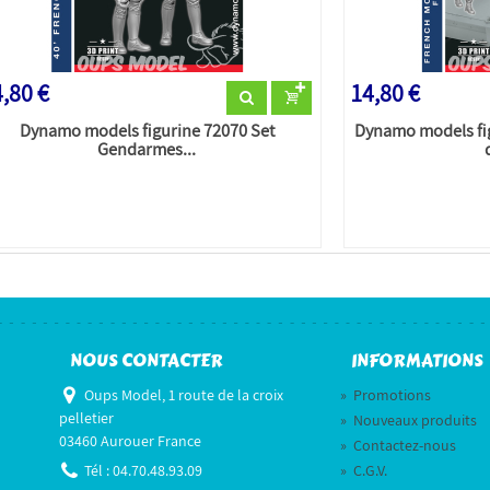
,80 €
14,80 €
Dynamo models figurine 72070 Set
Dynamo models fi
Gendarmes...
NOUS CONTACTER
INFORMATIONS
Oups Model, 1 route de la croix
»
Promotions
pelletier
»
Nouveaux produits
03460 Aurouer France
»
Contactez-nous
Tél :
04.70.48.93.09
»
C.G.V.