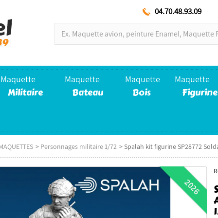
04.70.48.93.09
Maquette
Maquette
Maquette
Maquette
Militaire
Bateau
Bois
Figurine
E MAQUETTES
>
Personnages militaire 1/72
>
Spalah kit figurine SP28772 Sold
R
2026
1