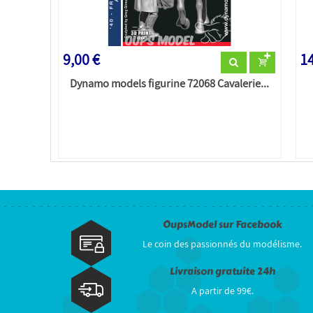
9,00 €
14
Dynamo models figurine 72068 Cavalerie...
OupsModel sur Facebook
Le coin des passionnés du modélisme.
Livraison gratuite 24h
A partir de 99€.