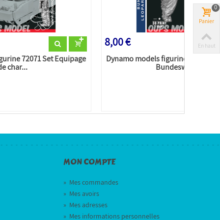
0
Panier
8,00 €
En haut
gurine 72071 Set Equipage
Dynamo models figurine 72059 Se
de char...
Bundeswehr...
MON COMPTE
»
Mes commandes
»
Mes avoirs
»
Mes adresses
»
Mes informations personnelles