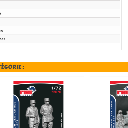
e
ire
ines
TÉGORIE :