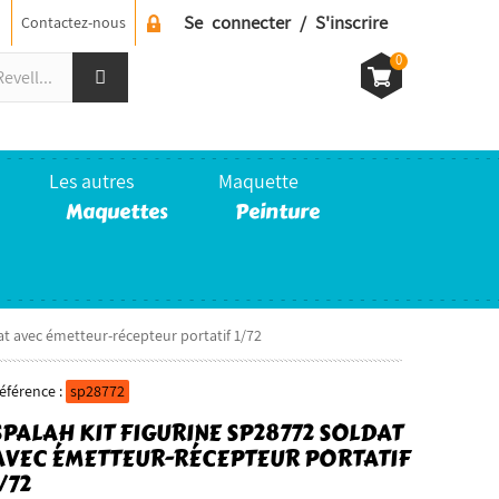
Se connecter / S'inscrire
Contactez-nous
0
Les autres
Maquette
Maquettes
Peinture
at avec émetteur-récepteur portatif 1/72
éférence :
sp28772
SPALAH KIT FIGURINE SP28772 SOLDAT
AVEC ÉMETTEUR-RÉCEPTEUR PORTATIF
/72