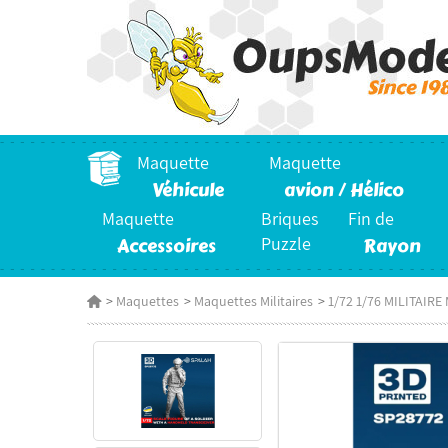
Maquette
Maquette
Véhicule
avion / Hélico
Maquette
Briques
Fin de
Accessoires
Puzzle
Rayon
>
Maquettes
>
Maquettes Militaires
>
1/72 1/76 MILITAIR