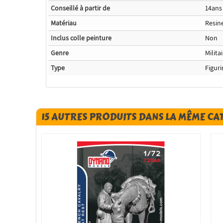
Conseillé à partir de
14ans
Matériau
Resin
Inclus colle peinture
Non
Genre
Milita
Type
Figur
15 AUTRES PRODUITS DANS LA MÊME CA