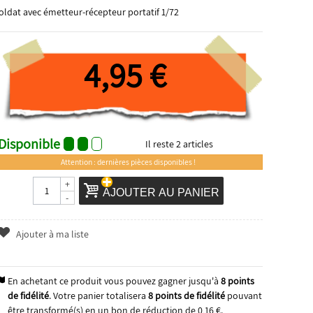
oldat avec émetteur-récepteur portatif 1/72
4,95 €
Disponible
Il reste
2
articles
Attention : dernières pièces disponibles !
+
AJOUTER AU PANIER
-
Ajouter à ma liste
En achetant ce produit vous pouvez gagner jusqu'à
8
points
de fidélité
. Votre panier totalisera
8
points de fidélité
pouvant
être transformé(s) en un bon de réduction de
0,16 €
.